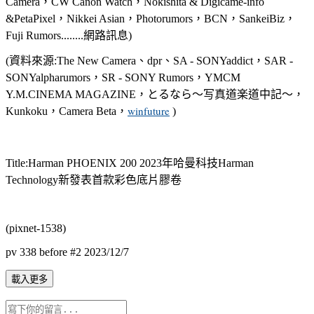
Camera，CW Canon Watch，Nokishita & Digicame-info
&PetaPixel，Nikkei Asian，Photorumors，BCN，SankeiBiz，
Fuji Rumors........網路訊息)
(資料來源:The New Camera、dpr、SA - SONYaddict，SAR -
SONYalpharumors，SR - SONY Rumors，YMCM
Y.M.CINEMA MAGAZINE，とるなら～写真道楽道中記～，
winfuture
Kunkoku，Camera Beta，
)
Title:Harman PHOENIX 200 2023年哈曼科技Harman
Technology新發表首款彩色底片膠卷
(pixnet-1538)
pv 338 before #2 2023/12/7
載入更多