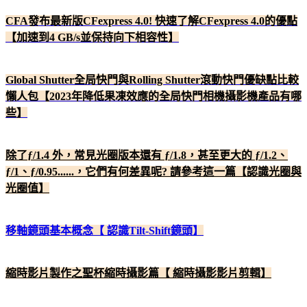
CFA發布最新版CFexpress 4.0! 快速了解CFexpress 4.0的優點
【加速到4 GB/s並保持向下相容性】
Global Shutter全局快門與Rolling Shutter滾動快門優缺點比較
懶人包【2023年降低果凍效應的全局快門相機攝影機產品有哪
些】
除了ƒ/1.4 外，常見光圈版本還有 ƒ/1.8，甚至更大的 ƒ/1.2、
ƒ/1、ƒ/0.95......，它們有何差異呢? 請參考這一篇【認識光圈與
光圈值】
移軸鏡頭基本概念【 認識Tilt-Shift鏡頭】
縮時影片製作之聖杯縮時攝影篇【 縮時攝影影片剪輯】