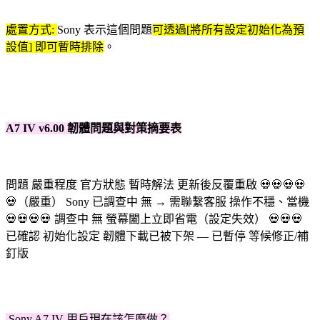
處置方式:
Sony 表示這個問題
可透過[將所有設定初始化為預
設值] 即可暫時排除
。
A7 IV v6.00 韌體問題與對策摘要表
問題
嚴重程度
官方狀態
暫時解法
更新後反覆重啟
💀💀💀💀
💀（嚴重）
Sony 已調查中
無 → 需聯繫客服
操作不穩、當機
💀💀💀💀
調查中
無
螢幕闔上立即省電（設定失效）
💀💀💀
已確認
初始化設定
韌體下載已被下架
—
已暫停
等候修正/補
釘版
Sony A7 IV 用戶現在該怎麼做？