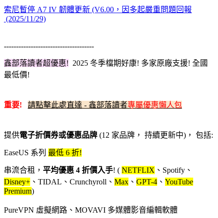
索尼暫停 A7 IV 韌體更新 (V6.00，因多起嚴重問題回報
(2025/11/29)
-------------------------------------
鑫部落讀者超優惠!
2025 冬季檔期
好康! 多家原廠支援! 全國
最低價!
重要!
請點擊此處直達 - 鑫部落讀者
專屬優惠懶人包
提供
電子折價券或優惠品牌
(12 家品牌， 持續更新中)， 包括:
EaseUS 系列
最低 6 折!
串流合租，
平均優惠 4 折價入手
! (
NETFLIX
、Spotify、
Disney+
、TIDAL、Crunchyroll、
Max
、
GPT-4
、
YouTube
Premium
)
PureVPN 虛擬網路、MOVAVI 多媒體影音編輯軟體