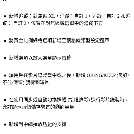
●
新增追蹤：對焦點 XL，追蹤：自訂 1，追蹤：自訂 2 和追
蹤： 自訂 3，位置在對焦區域選單中的追蹤下方
●
將黃金比例網格選項新增至網格線類型設定選單
●
新增選項以放大選單顯示螢幕
●
讓
用戶​
在影片錄製當中或之後，新增 OK/NG/KEEP (良好/
不佳/保留) 旗標到短片
●
在使用同步或自動切換媒體 (接繼錄影) 進行影片錄製時，
允許顯示兩個儲存裝置的剩餘容量
●
新增對中繼播放功能的支援