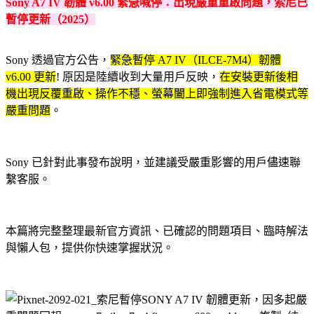
Sony A7 IV 韌體 v6.00 緊急喊停：出現嚴重重啟問題，索尼已
暫停更新（2025）
Sony 透過官方公告，
緊急暫停 A7 IV（ILCE-7M4）韌體
v6.00 更新
! 原因是陸續收到大量用戶反映，
在安裝更新後相
機出現反覆重啟、操作不穩、螢幕闔上即強制進入省電模式等
嚴重問題
。
Sony 已針對此事發布說明，並建議受嚴重影響的用戶儘速聯
繫客服。
本篇將完整整理最新官方資訊、已確認的問題項目、臨時解法
與懶人包，提供你快速掌握狀況。