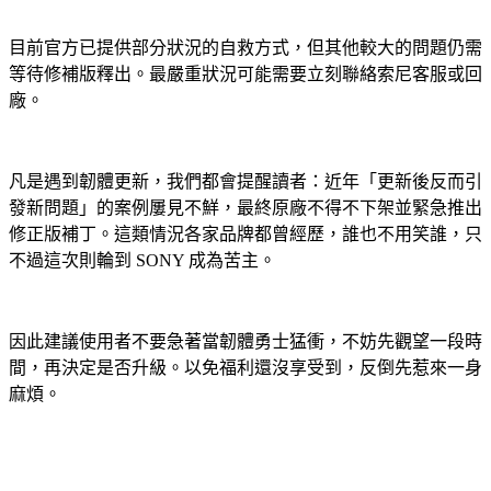
目前官方已提供部分狀況的自救方式，但其他較大的問題仍需
等待修補版釋出。最嚴重狀況可能需要立刻聯絡索尼客服或回
廠。
凡是遇到韌體更新，我們都會提醒讀者：近年「更新後反而引
發新問題」的案例屢見不鮮，最終原廠不得不下架並緊急推出
修正版補丁。這類情況各家品牌都曾經歷，誰也不用笑誰，只
不過這次則輪到 SONY 成為苦主。
因此建議使用者不要急著當韌體勇士猛衝，不妨先觀望一段時
間，再決定是否升級。以免福利還沒享受到，反倒先惹來一身
麻煩。