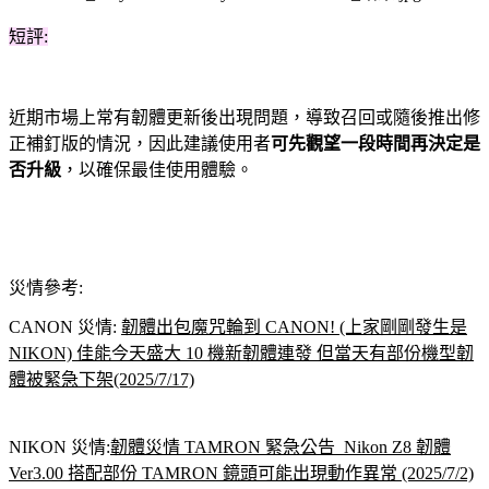
短評:
近期市場上常有韌體更新後出現問題，導致
召回
或隨後推出修
正補釘版的情況，因此建議使用者
可先觀望一段時間再決定是
否升級
，以確保最佳使用體驗。
災情參考:
CANON 災情:
韌體出包魔咒輪到 CANON! (上家剛剛發生是
NIKON) 佳能今天盛大 10 機新韌體連發 但當天有部份機型韌
體被緊急下架(2025/7/17)
NIKON 災情:
韌體災情 TAMRON 緊急公告 Nikon Z8 韌體
Ver3.00 搭配部份 TAMRON 鏡頭可能出現動作異常 (2025/7/2)