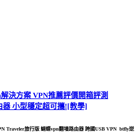
dden解決方案 VPN推薦評價開箱評測
翻牆路由器 小型穩定超可攜![教學]
 Traveler旅行版 蝴蝶vpn翻墙路由器 跨國USB VPN btfly逆