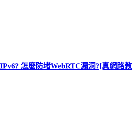
Pv6? 怎麼防堵WebRTC漏洞?[真網路教