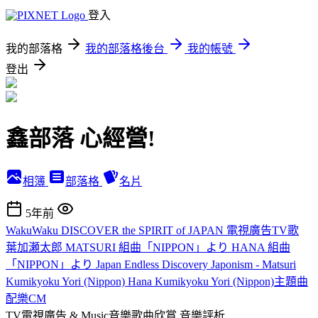
登入
我的部落格
我的部落格後台
我的帳號
登出
鑫部落 心經營!
相簿
部落格
名片
5年前
WakuWaku DISCOVER the SPIRIT of JAPAN 電視廣告TV歌
葉加瀬太郎 MATSURI 組曲「NIPPON」より HANA 組曲
「NIPPON」より Japan Endless Discovery Japonism - Matsuri
Kumikyoku Yori (Nippon) Hana Kumikyoku Yori (Nippon)主題曲
配樂CM
TV電視廣告 & Music音樂歌曲欣賞
音樂評析