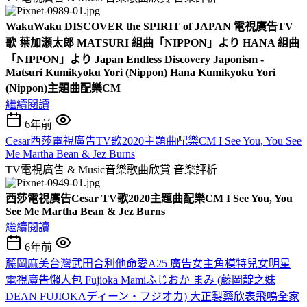
WakuWaku DISCOVER the SPIRIT of JAPAN 電視廣告TV
歌 葉加瀬太郎 MATSURI 組曲「NIPPON」より HANA 組曲
「NIPPON」より Japan Endless Discovery Japonism -
Matsuri Kumikyoku Yori (Nippon) Hana Kumikyoku Yori
(Nippon)主題曲配樂CM
繼續閱讀
6年前
Cesar西莎電視廣告TV歌2020主題曲配樂CM I See You, You See
Me Martha Bean & Jez Burns
TV電視廣告 & Music音樂歌曲欣賞
音樂評析
西莎電視廣告Cesar TV歌2020主題曲配樂CM I See You, You
See Me Martha Bean & Jez Burns
繼續閱讀
6年前
藤岡麻美台灣武田合利他命愛A25 廣告女主角模特兒女明星
電視廣告懶人包 Fujioka Mamiふじおか まみ (藤岡靛之妹
DEAN FUJIOKAディーン・フジオカ) 大正製藥欣表飛鳴全家