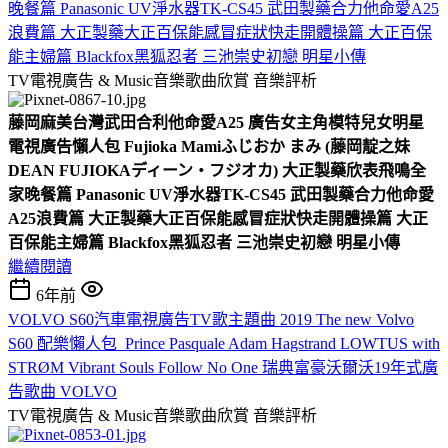
晚餐篇 Panasonic UV淨水器TK-CS45 武田製藥合力他命愛A25
浪費篇 大正製藥大正百保能感冒症狀快走開體操篇 大正百保
能主婦篇 Blackfox黑狐忍者 三池崇史初戀 明星小傳
TV電視廣告 & Music音樂歌曲欣賞
音樂評析
藤岡麻美台灣武田合利他命愛A25 廣告女主角模特兒女明星
電視廣告懶人包 Fujioka Mamiふじおか まみ (藤岡靛之妹
DEAN FUJIOKAディーン・フジオカ) 大正製藥欣表飛鳴全
家晚餐篇 Panasonic UV淨水器TK-CS45 武田製藥合力他命愛
A25浪費篇 大正製藥大正百保能感冒症狀快走開體操篇 大正
百保能主婦篇 Blackfox黑狐忍者 三池崇史初戀 明星小傳
繼續閱讀
6年前
VOLVO S60汽車電視廣告TV歌主題曲 2019 The new Volvo
S60 配樂懶人包 Prince Pasquale Adam Hagstrand LOWTUS with
STRØM Vibrant Souls Follow No One 瑞典富豪沃爾沃19年式廣
告歌曲 VOLVO
TV電視廣告 & Music音樂歌曲欣賞
音樂評析