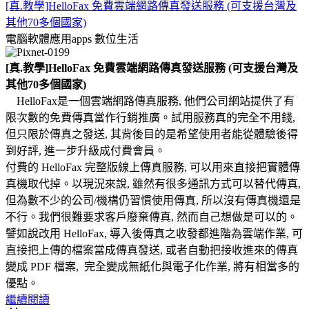
[真.教學]HelloFax 免費雲端網路傳真發送服務 (可支援台灣及
其他70多個國家)
電腦軟體應用apps
數位生活
[真.教學]HelloFax 免費雲端網路傳真發送服務 (可支援台灣及
其他70多個國家)
HelloFax是一個雲端網路傳真服務, 他們公司網站提供了有
限次數的免費傳真當作行銷推廣。試用服務真的完全不用錢,
但只限於傳真之發送, 其背後目的是希望使用者能從體驗後得
到好評, 進一步升級成付費會員。
付費的 HelloFax 完整版線上傳真服務, 可以用來直接把實體傳
真機取代掉。以現況來說, 雖然有很多通訊方式可以替代傳真,
但為數不少的公司/機構仍習慣使用傳真, 所以沒有傳真機還是
不行。我們很難要求客戶廢棄傳真, 然而自己想做是可以的。
譬如說改用 HelloFax, 導入後傳真之收發都進階為雲端作業, 可
直接把上傳的檔案當成傳真發送, 或者自動把接收進來的傳真
變成 PDF 檔案, 完全變成無紙化與電子化作業, 將有相當多的
優點。
繼續閱讀