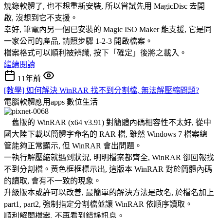
燒錄軟體了, 也不想重新安裝, 所以嘗試先用 MagicDisc 去開
啟, 沒想到它不支援。
幸好, 筆電內另一個已安裝的 Magic ISO Maker 能支援, 它是同
一家公司的產品, 請照步驟 1-2-3 開啟檔案。
檔案格式可以順利被辨識, 按下「確定」後將之載入。
繼續閱讀
11年前
[教學] 如何解決 WinRAR 找不到分割檔, 無法解壓縮問題?
電腦軟體應用apps
數位生活
舊版的 WinRAR (x64 v3.91) 對簡體內碼相容性不太好, 從中
國大陸下載以簡體字命名的 RAR 檔, 雖然 Windows 7 檔案總
管能夠正常顯示, 但 WinRAR 會出問題。
一執行解壓縮就遇到狀況, 明明檔案都齊全, WinRAR 卻回報找
不到分割檔。黃色框框標示出, 這版本 WinRAR 對於簡體內碼
的讀取, 會有不一致的現象。
升級版本或許可以改善, 最簡單的解決方法是改名, 於檔名加上
part1, part2, 強制指定分割檔並讓 WinRAR 依順序讀取。
順利解開檔案, 不再看到錯誤訊息。