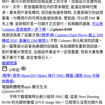
用戶, 都可以把自製的出版品放上去分享。出版品可支援包括
PDF、文件、影音檔案等在內的眾多類型, 能滿足新時代需
求。基本用戶是免費的, 但功能有諸多限制, 主要是吸引你試用
看看。付費用戶的可用功能增加很多, 譬如說, 可以把 DM 事
先上傳, 並排程於某一日期才正式發行。有興趣的讀者,
可以進
Calameo 首頁做進一步了解
。
我是因為寫了這篇文章(
[教學]將 Calameo Flash Player 線上 DM
轉成 PDF, 美廉社 DM 解禁!
), 才對 Calameo 有比較深的認識。
這一篇算是以前者為基礎的加強版, 有些細節有重新測試過。
對於普羅大眾而言, 出版這件事並不一定很重要, 但有大量免費
電子書可下載, 肯定會吸引人。
繼續閱讀
10年前
[教學] 使用 MagicISO Maker 執行 NRG 轉檔 (讀取 Nero 光碟
映像檔)
電腦軟體應用apps
數位生活
平時下載檔案時比較少碰到 NRG 檔, 這是 Nero Burning
ROM 的光碟映像檔 (DVD image file)。已經很久沒用光碟片與