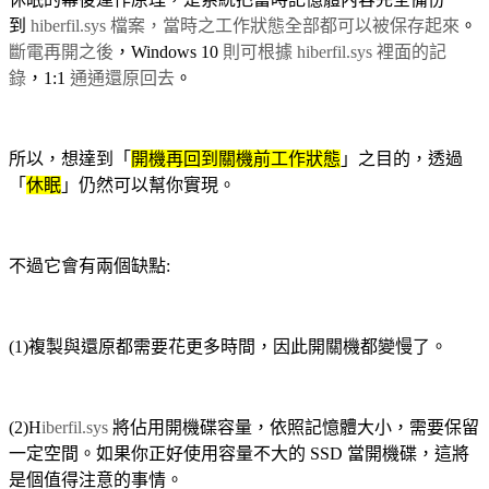
到
hiberfil.sys 檔案，當時之工作狀態全部都可以被保存起來
。
斷電再開之後
，Windows 10
則可根據 hiberfil.sys 裡面的記
錄
，1:1
通通還原回去
。
所以，想達到「
開機再回到關機前工作狀態
」之目的，透過
「
休眠
」仍然可以幫你實現。
不過它會有兩個缺點:
(1)複製與還原都需要花更多時間，因此開關機都變慢了。
(2)H
iberfil.sys
將佔用開機碟容量，依照記憶體大小，需要保留
一定空間。如果你正好使用容量不大的 SSD 當開機碟，這將
是個值得注意的事情。