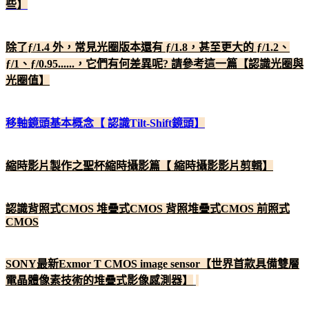
些】
除了ƒ/1.4 外，常見光圈版本還有 ƒ/1.8，甚至更大的 ƒ/1.2、
ƒ/1、ƒ/0.95......，它們有何差異呢? 請參考這一篇【認識光圈與
光圈值】
移軸鏡頭基本概念【 認識Tilt-Shift鏡頭】
縮時影片製作之聖杯縮時攝影篇【 縮時攝影影片剪輯】
認識背照式CMOS 堆疊式CMOS 背照堆疊式CMOS 前照式
CMOS
SONY最新Exmor T CMOS image sensor【世界首款具備雙層
電晶體像素技術的堆疊式影像感測器】