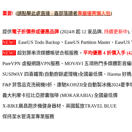
重要!
(請點擊此處直達 - 鑫部落讀者
專屬優惠懶人包
)
提供
電子折價券或優惠品牌
(2024/8 起 12 家品牌,
持續更新中
)
NEW!
EaseUS Todo Backup、EaseUS Partition Master、EaseUS 
NEW!
超划算串流媒體帳號合租服務，
平均優惠 4 折價入手 (4
PureVPN 虛擬網路VPN服務、MOVAVI 五項熱門多媒體影音
SUSIWAY 四喜鐵胃(自動廚餘處理機)全國最低價、Haoma 
F&P 菲雪品克洗碗機9折、康馳KOHZII全自動製冰機2024夏
義大利摩卡拉比亞膠囊咖啡 (MOKARABIA) 全國最低價
X-BIKE晨昌跑步機健身器材、英國藍旅TRAVEL BLUE
保持潔水管清潔專業服務