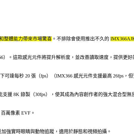
和整體能力帶來市場驚喜
。不排除會使用推出不久的
IMX366A
元件（IMX366）。這款感光元件將提升解析度，並改善讀取速度，提供
每秒 20 張（fps）（IMX366 感光元件支援最高 26fps，但預
甚至可能支援 8K 錄製（30fps），使其成為內容創作者的強大混合型
68 百萬像素 EVF。
，並加強實時眼睛與動物追蹤，適用於靜態和視頻拍攝。