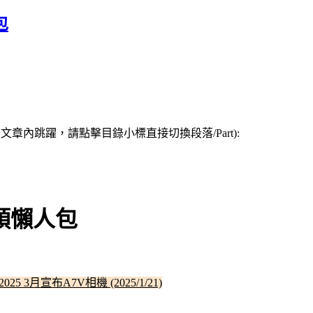
包
章內跳躍，請點擊目錄小標直接切換段落/Part):
G鏡頭懶人包
2025 3月宣布A7V相機 (2025/1/21)