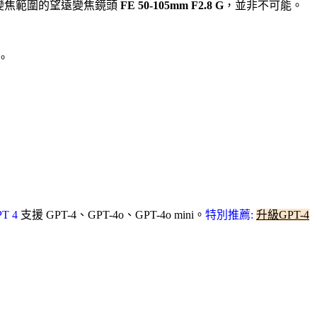
推出縮小變焦範圍的望遠變焦鏡頭
FE 50-105mm F2.8 G
，並非不可能。
。
PT 4
支援 GPT-4、GPT-4o、GPT-4o mini。
特別推薦:
升級GPT-4