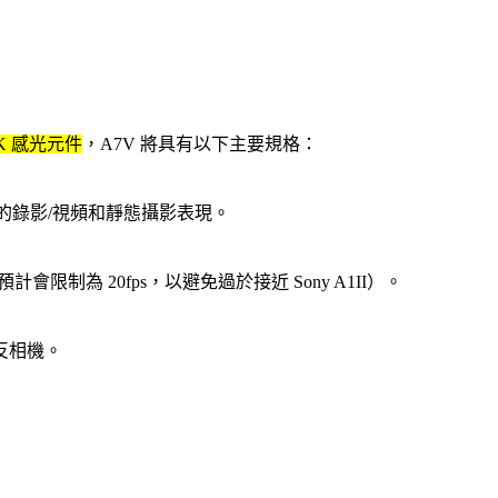
JK 感光元件
，A7V 將具有以下主要規格：
更好的錄影/視頻和靜態攝影表現。
計會限制為 20fps，以避免過於接近 Sony A1II）。
無反相機。