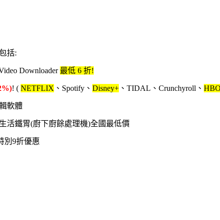
, 包括:
Video Downloader
最低 6 折!
2%)
! (
NETFLIX
、Spotify、
Disney+
、TIDAL、Crunchyroll、
HBO
編輯軟體
好媽生活鐵胃(廚下廚餘處理機)全國最低價
季特別9折優惠