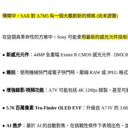
傳聞中
，SAR 對 A7M5 有一個
大膽創新的規格 (尚未證實)
在這個具革命性的方案中，Sony 可能會
用最新的感光元件技術
●
新感光元件
：44MP 全畫幅 Exmor R CMOS 感光
●
連拍
：使用機械快門或電子快門時，壓縮 RAW 或 JPEG 格式下可達
●
增強錄影/視頻功能
：A7V 可能包括 4K 120fps 錄製，
●
5.76 百萬像素 Tru-Finder OLED EVF
：升級自 A7 IV 的 3.
●
AI 進步
：基於 AI 的自動對焦，在挑戰性條件下表現出色