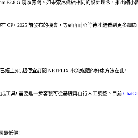
FE 24-50mm F2.8 G 鏡頭有關。如果索尼延續相同的設計理念，
的在 CP+ 2025 前發布的機會，等到再耐心等待才能看到更多細節
》 已經上架,
超便宜訂閱 NETFLIX 串流媒體的好康方法在此!
片生成工具! 需要進一步客製可從基礎再自行人工調整
。目前
ChatG
全國最低價!