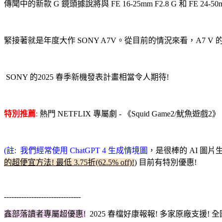
傳聞中的新款 G 鏡頭據說將與 FE 16-25mm F2.8 G 和 
緊接著就是年度大作 SONY A7V
。從目前的情況來看，A7 V 
SONY 的2025 春季新機發表計畫相當令人期待!
特別推薦
:
熱門 NETFLIX 專屬劇 - 《Squid Game2/魷魚遊戲2
(註: 我們經常使用 ChatGPT 4 生成情境圖
，是很棒的 AI 圖
的超便宜方法! 最低 3.75折(62.5% off)!
) 目前有特別優惠!
-------------------------------
鑫部落讀者專屬超優惠!
2025 春檔
好康報報! 多家原廠支援! 