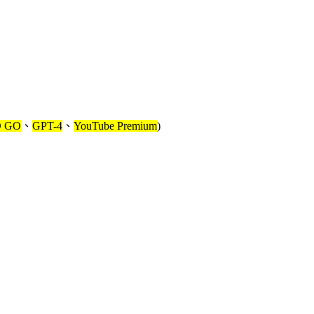
 GO
、
GPT-4
、
YouTube Premium
)