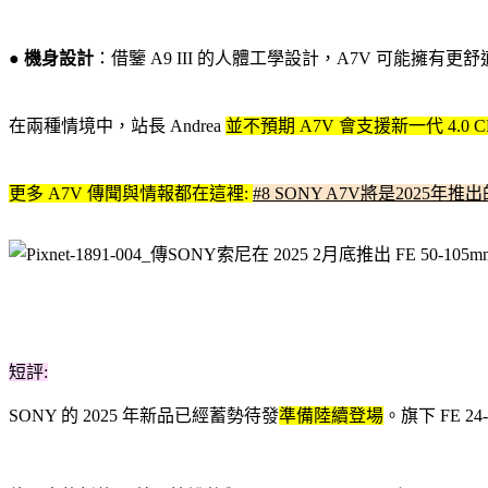
●
機身設計
：借鑒 A9 III 的人體工學設計，A7V 可能
在兩種情境中，站長 Andrea
並不預期 A7V 會支援新一代 4.0 CFexp
更多 A7V 傳聞與情報都在這裡:
#8 SONY A7V將是2025年推
短評:
SONY 的 2025 年新品已經蓄勢待發
準備陸續登場
。旗下 FE 24