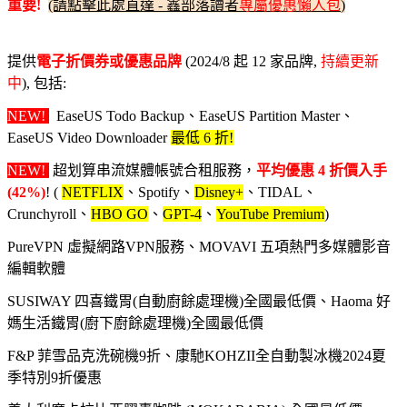
重要!
(請點擊此處直達 - 鑫部落讀者
專屬優惠懶人包
)
提供
電子折價券或優惠品牌
(2024/8 起 12 家品牌,
持續更新
中
), 包括:
NEW!
EaseUS Todo Backup、EaseUS Partition Master、
EaseUS Video Downloader
最低 6 折!
NEW!
超划算串流媒體帳號合租服務，
平均優惠 4 折價入手
(42%)
! (
NETFLIX
、Spotify、
Disney+
、TIDAL、
Crunchyroll、
HBO GO
、
GPT-4
、
YouTube Premium
)
PureVPN 虛擬網路VPN服務、MOVAVI 五項熱門多媒體影音
編輯軟體
SUSIWAY 四喜鐵胃(自動廚餘處理機)全國最低價、Haoma 好
媽生活鐵胃(廚下廚餘處理機)全國最低價
F&P 菲雪品克洗碗機9折、康馳KOHZII全自動製冰機2024夏
季特別9折優惠