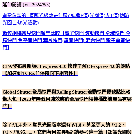
延伸閱讀 (Ver 2024/8/3)
電影鏡頭的T值曝光級數是什麼? 認識F值(光圈值)與T值(傳輸
光圈值/曝光級數)
數位相機常見快門類型比較【電子快門 滾動快門 全域快門 全
局快門 焦平面快門 葉片快門(鏡間快門) 混合快門 電子前簾快
門】
CFA發布最新版CFexpress 4.0! 快速了解CFexpress 4.0的優點
【加速到4 GB/s並保持向下相容性】
Global Shutter全局快門與Rolling Shutter滾動快門優缺點比較
懶人包【2023年降低果凍效應的全局快門相機攝影機產品有哪
些】
除了ƒ/1.4 外，常見光圈版本還有 ƒ/1.8，甚至更大的 ƒ/1.2、
ƒ/1、ƒ/0.95......，它們有何差異呢? 請參考這一篇【認識光圈與