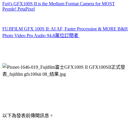
Fuji's GFX100S II is the Medium Format Camera for MOST
People! PetaPixel
FUJIFILM GFX 100S II: AI AF, Faster Processing & MORE B&H
Photo Video Pro Audio 94.8萬位訂閱者
以下為發表前傳聞訊息。