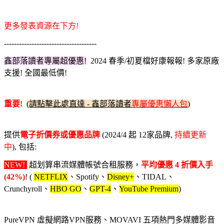
更多發表資源在下方!
-------------------------------------
鑫部落讀者專屬超優惠!
2024 春季/初夏檔
好康報報! 多家原廠
支援! 全國最低價!
重要!
(請點擊此處直達 - 鑫部落讀者
專屬優惠懶人包
)
提供
電子折價券或優惠品牌
(2024/4 起 12家品牌,
持續更新
中
), 包括:
NEW!
超划算串流媒體帳號合租服務，
平均優惠 4 折價入手
(42%)
! (
NETFLIX
、Spotify、
Disney+
、TIDAL、
Crunchyroll、
HBO GO
、
GPT-4
、
YouTube Premium
)
PureVPN 虛擬網路VPN服務、MOVAVI 五項熱門多媒體影音