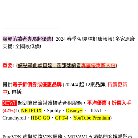
-------------------------------------
鑫部落讀者專屬超優惠!
2024 春季/初夏檔
好康報報! 多家原廠
支援! 全國最低價!
重要!
(請點擊此處直達 - 鑫部落讀者
專屬優惠懶人包
)
提供
電子折價券或優惠品牌
(2024/4 起 12家品牌,
持續更新
中
), 包括:
NEW!
超划算串流媒體帳號合租服務，
平均優惠 4 折價入手
(42%)
! (
NETFLIX
、Spotify、
Disney+
、TIDAL、
Crunchyroll、
HBO GO
、
GPT-4
、
YouTube Premium
)
PureVPN 虛擬網路VPN服務、MOVAVI 五項熱門多媒體影音