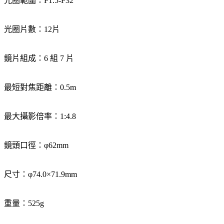
光圈範圍：F1.5-F32
光圈片數：12片
鏡片組成：6 組 7 片
最短對焦距離：0.5m
最大攝影倍率：1:4.8
鏡頭口徑：φ62mm
尺寸：φ74.0×71.9mm
重量：525g