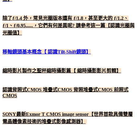
除了ƒ/1.4 外，常見光圈版本還有 ƒ/1.8，甚至更大的 ƒ/1.2、
ƒ/1、ƒ/0.95......，它們有何差異呢? 請參考這一篇【認識光圈與
光圈值】
移軸鏡頭基本概念【 認識Tilt-Shift鏡頭】
縮時影片製作之聖杯縮時攝影篇【 縮時攝影影片剪輯】
認識背照式CMOS 堆疊式CMOS 背照堆疊式CMOS 前照式
CMOS
SONY最新Exmor T CMOS image sensor【世界首款具備雙層
電晶體像素技術的堆疊式影像感測器】