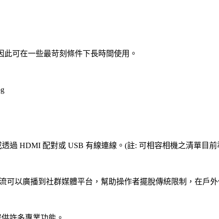
定，因此可在一些最苛刻條件下長時間使用。
過 HDMI 配對或 USB 有線連線。(註: 可相容相機之清單
rotocol）之串流可以廣播到社群媒體平台，幫助操作者擺脫傳統限制，在
器，並提供許多專業功能。