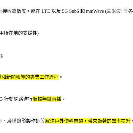
靈敏度，能在 LTE 以及 5G Sub6 和 mmWave (
毫米波)
等各
使用所在地的支援性)
廣播和新聞報導的專業工作流程
。
5G 行動網路進行
順暢無縫直播
。
師、廣播錄影製作師等
解決戶外傳輸問題，帶來顯著的效率提升