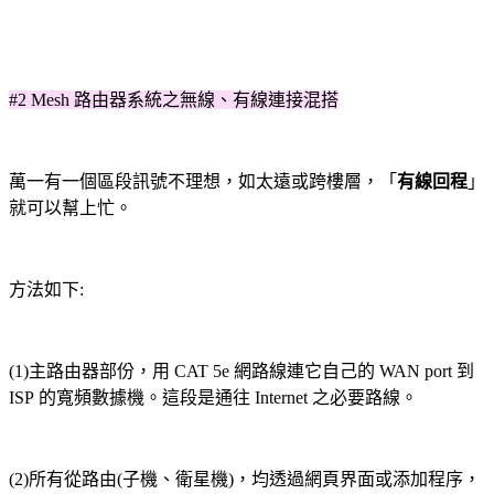
#2 Mesh 路由器系統之無線、有線連接混搭
萬一有一個區段訊號不理想，如太遠或跨樓層，
「
有線回程
」
就可以幫上忙。
方法如下:
(1)主路由器部份
，
用 CAT 5e 網路線連它自己的 WAN port 到
ISP 的
寬頻數據機。
這段是通往 Internet 之必要路線
。
(2)所有從路由(子機、衛星機)，均透過網頁界面或添加程序，