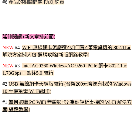
#6
產品的相關問題 FAQ 網頁
延伸閱讀 (新文章排前面)
NEW
#4
WiFi 無線網卡怎麼選? 如何買? 筆電桌機的 802.11ac
解決方案懶人包 選購攻略[新版網路教學]
NEW
#3
Intel AC9260 Wireless-AC 9260 PCIe 網卡 802.11ac
1.73Gbps + 藍芽5.0 開箱
#2
USB 無線網卡天線版開箱 (台幣200元含運有找的 Windows
10 桌機筆電 Wi-Fi網卡)
#1
如何選購 PC WiFi 無線網卡? 為你評析桌機的 Wi-Fi 解決方
案[網路教學]