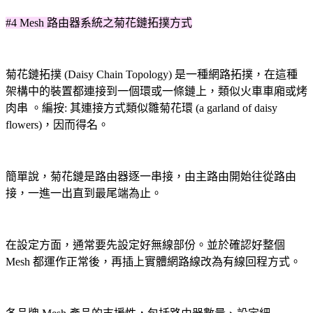
#4 Mesh 路由器系統之菊花鏈拓撲方式
菊花鏈拓撲 (Daisy Chain Topology) 是一種網路拓撲，在這種
架構中的裝置都連接到一個環或一條鏈上，
類似
火車車廂或烤
肉串
。編按: 其連接方式類似雛菊花環 (a garland of daisy
flowers)，因而得名
。
簡單說，菊花鏈是
路由器逐一串接
，由
主路由開始往
從
路由
接
，
一進一出直到最尾端為止
。
在設定方面，通常要先設定好無線部份
。
並
於
確認好整個
Mesh 都運作正常後，再
插上實體網路線
改為有線回程方式
。