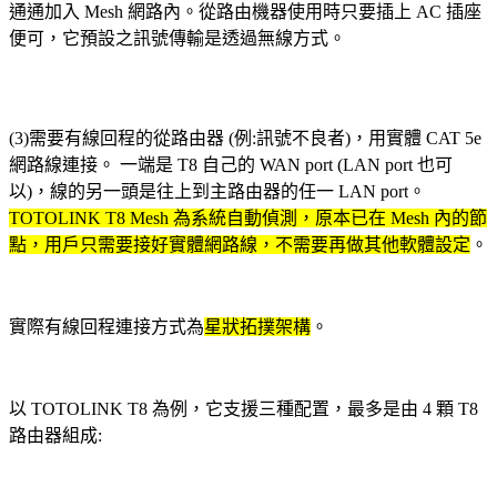
通通加入 Mesh 網路內。
從路由機器使用時只要插上 AC 插座
便可，它預設之訊號傳輸是透過無線方式
。
(3)
需要
有線回程的
從
路由器 (例:訊號不良者)，用實體 CAT 5e
網路線連接
。
一端是 T8 自己的 WAN port (LAN port 也可
以)，線的另一頭是往上到主路由器的任一 LAN port
。
TOTOLINK T8 Mesh 為系統自動偵測，原本已在 Mesh 內的節
點，
用戶只需要接好實體網路線
，不需要再做其他軟體設定
。
實際
有線回程
連接方式為
星狀拓撲架構
。
以 TOTOLINK T8 為例，它支援三種配置，最多是由 4 顆 T8
路由器組成: