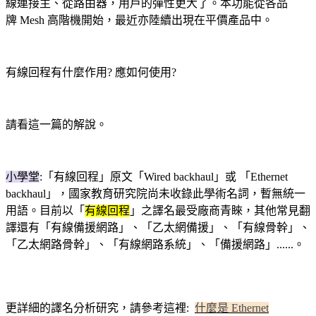
線連接主、從路由器，用戶的彈性更大了
。本功能
從
各品
牌 Mesh
高階機開始，
最近亦陸續出現在平價產品中。
有線回程
有什麼作用? 應如何使用?
請看這一篇的解說。
小學堂
:「有線回程」原文「Wired backhaul」或 「Ethernet
backhaul」，國家教育研究院尚未收錄此學術名詞，暫無統一
用語。目前以「
有線回程
」之譯名最受廠商青睞，其他常見翻
譯還有「有線備援網路」、「乙太網備援」、「有線骨幹」、
「乙太網路骨幹」、「有線網路系統」、「備援網路」......
。
更詳細的譯名分析研究，請參考這裡:
什麼是 Ethernet