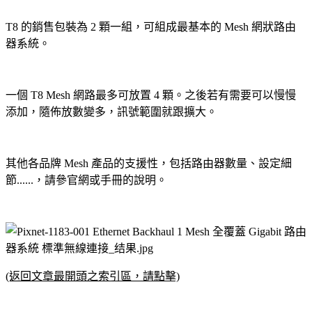
T8 的銷售包裝為 2 顆一組，可組成最基本的 Mesh 網狀路由
器系統
。
一個 T8 Mesh 網路最多可放置 4 顆
。
之後若有需要可以慢慢
添加
，隨
佈放數變多，
訊號範圍就跟擴大
。
其他各品牌
Mesh 產品
的支援性
，包括路由器數量、設定細
節......，請參官網或手冊的說明
。
(返回文章最開頭之索引區，請點擊)