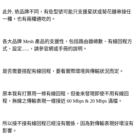
此外,
依品牌不同，有些型號可能只支援
星狀或
菊花鏈串接任
一種，也有兩種通吃的
。
各大品牌
Mesh 產品
的支援性
，包括路由器總數、有線回程方
式、設定......，請參官網或手冊的說明
。
是否需要搭配
有線回程，要看實際環境與傳輸狀況而定
。
原本我有打算用一條
有線回程
，
但後來發現即使不用
有線回
程，無線之傳輸表現一樣接近 60 Mbps & 20 Mbps 滿檔
。
所以接不接
有線回程
已經沒有關係，因為對傳輸表現好壞沒有
影響。