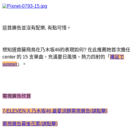
這首廣告並沒有配樂, 有點可惜
。
想知道齋藤飛鳥在乃木坂46的表現如何? 在此推薦她首次擔任
center 的 15 支單曲，
充滿夏日風情
，
熱力四射的「
裸足で
summer
」
。
電視廣告欣賞
7-ELEVEN X 乃木坂46 最愛涼麵電視廣告(請點擊)
電視廣告幕後花絮(請點擊)