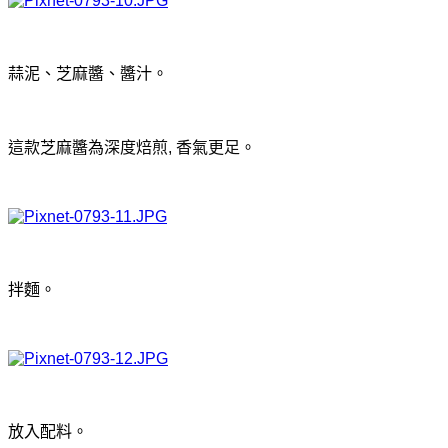
蒜泥、芝麻醬、醬汁。
這款
芝麻醬為
深度焙煎,
香氣更足
。
拌麵。
放入配料。