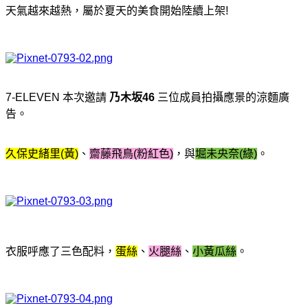
天氣越來越熱，屬於夏天的美食開始陸續上架!
7-ELEVEN 本次邀請
乃木坂46
三位成員拍攝應景的涼麵廣
告。
久保史緒里(黃)
、
齋藤飛鳥(粉紅色)
，與
堀未央奈(綠)
。
衣服呼應了三色配料，
蛋絲
、
火腿絲
、
小黃瓜絲
。