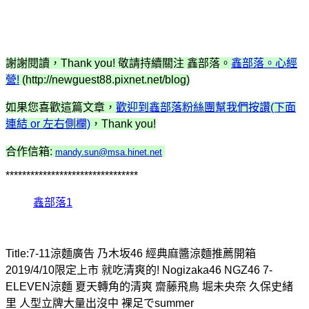
謝謝閱讀，Thank you! 敬請持續關注 鑫部落。
鑫部落。心經
營!
(http://newguest88.pixnet.net/blog)
如果您喜歡這篇文章，
歡迎到鑫部落粉絲團幫我們按讚(下面
連結 or 左右側欄)
，Thank you!
合作信箱:
mandy.sun@msa.hinet.net
********************************
鑫部落1
Title:7-11涼麵廣告 乃木坂46 經典麻醬涼麵推薦開箱
2019/4/10限定上市 就吃清爽的! Nogizaka46 NGZ46 7-
ELEVEN涼麵 夏天轉角的清爽 齋藤飛鳥 堀未央奈 久保史緒
里 人型立牌大量出沒中 裸足でsummer