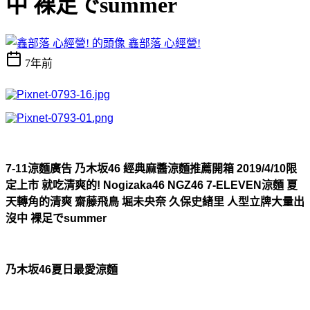
中 裸足でsummer
鑫部落 心經營!
7年前
7-11涼麵廣告 乃木坂46 經典麻醬涼麵推薦開箱 2019/4/10限
定上市 就吃清爽的! Nogizaka46 NGZ46 7-ELEVEN涼麵 夏
天轉角的清爽 齋藤飛鳥 堀未央奈 久保史緒里 人型立牌大量出
沒中 裸足でsummer
乃木坂46夏日最愛涼麵