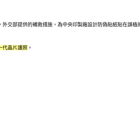
。外交部提供的補救措施
，
為中央印製廠設計防偽貼紙貼在誤植
一代晶片護照
。