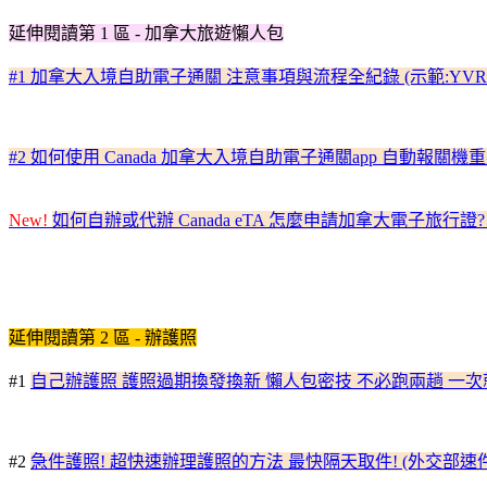
延伸閱讀第 1 區 - 加拿大旅遊懶人包
#1 加拿大入境自助電子通關 注意事項與流程全紀錄 (示範:YVR溫哥華機場)C
#2 如何使用 Canada 加拿大入境自助電子通關app 自動報關機
New!
如何自辦或代辦 Canada eTA 怎麼申請加拿大電子旅行證?
延伸閱讀第 2 區 - 辦護照
#1
自己辦護照 護照過期換發換新 懶人包密技 不必跑兩趟 一
#2
急件護照! 超快速辦理護照的方法 最快隔天取件! (外交部速