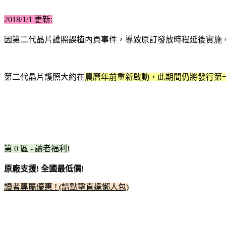
2018/1/1 更新:
因第二代晶片護照誤植內頁事件
，導致原訂發放時程
延後實施
第二代晶片護照
大
約在
農曆年前重新啟動，此期間仍將發行第
第 0 區 - 讀者福利!
原廠支援! 全國最低價!
讀者專屬優惠 ! (請點擊直達懶人包)