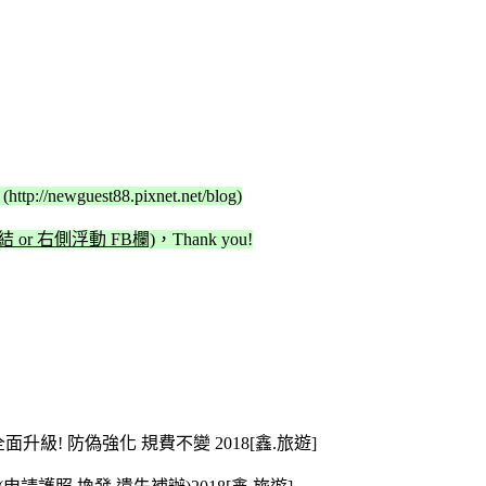
(http://newguest88.pixnet.net/blog)
r 右側浮動 FB欄)
，Thank you!
 全面升級! 防偽強化 規費不變 2018[鑫.旅遊]