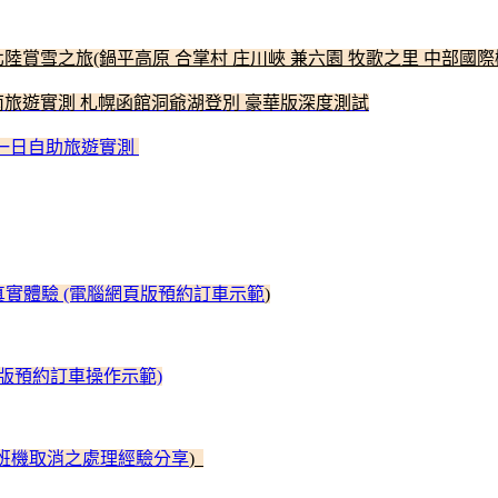
北陸賞雪之旅(鍋平高原 合掌村 庄川峽 兼六園 牧歌之里 中部國
海道南旅遊實測 札幌函館洞爺湖登別 豪華版深度測試
那霸市一日自助旅遊實測
接送真實體驗 (電腦網頁版預約訂車示範
)
pp 版預約訂車操作示範)
YVR (班機取消之處理經驗分享
)