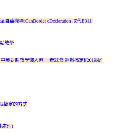
anBorder eDeclaration 取代E311
重點教學
 中英對照教學懶人包 一看就會 輕鬆搞定![2019版]
次就搞定的方式
件處理)