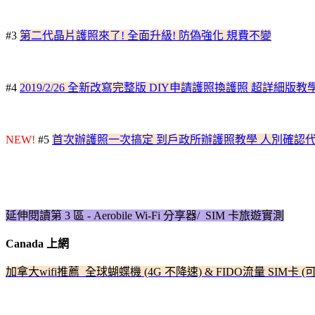
#3
第二代晶片護照來了! 全面升級! 防偽強化 規費不變
#4
2019/2/26 全新改寫完整版 DIY申請護照換護照 超詳細版
NEW!
#5
首次辦護照一次搞定 到戶政所辦護照教學 人別確認
延伸閱讀第 3 區 - Aerobile Wi-Fi 分享器/ SIM 卡旅遊實測
Canada 上網
加拿大wifi推薦 全球蝴蝶機 (4G 不降速) & FIDO流量 SIM卡