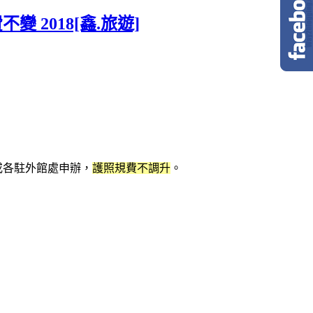
變 2018[鑫.旅遊]
或各駐外館處申辦，
護照規費不調升
。