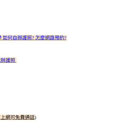
教學 如何自辦護照? 怎麼網路預約?
代辦護照
 (可上網可免費通話
)