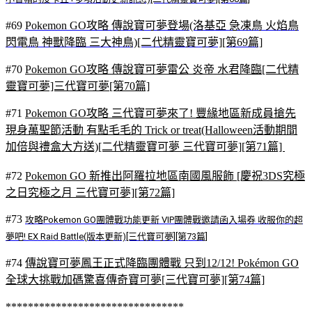
#69
Pokemon GO攻略 傳說寶可夢登場(洛基亞 急凍鳥 火焰鳥
閃電鳥 神獸降臨 三大神鳥)[二代精靈寶可夢][第69篇]
#70
Pokemon GO攻略 傳說寶可夢雷公 炎帝 水君降臨[二代精
靈寶可夢]三代寶可夢[第70篇]
#71
Pokemon GO攻略 三代寶可夢來了! 豐緣地區新成員搶先
現身萬聖節活動 有點毛毛的 Trick or treat(Halloween活動期間
加倍與禮盒大方送)[二代精靈寶可夢 三代寶可夢][第71篇]
#72
Pokemon GO 新推出阿羅拉地區南國風服飾 [慶祝3DS究極
之日究極之月 三代寶可夢][第72篇]
#73
攻略Pokemon GO團體戰功能更新 VIP團體戰邀請函入場券 收服你的超
夢吧! EX Raid Battle(版本更新)[三代寶可夢][第73篇]
#74
傳說寶可夢鳳王正式降臨團體戰 只到12/12! Pokémon GO
全球大挑戰加碼驚喜傳奇寶可夢[三代寶可夢][第74篇]
********************************