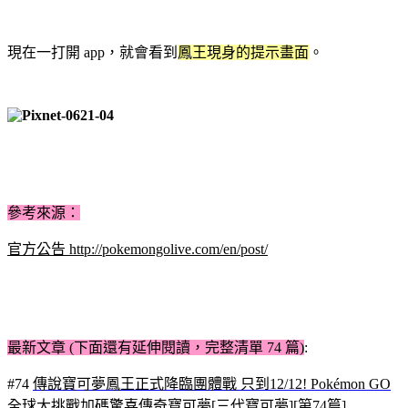
現在一打開 app，就會看到
鳳王現身的提示畫面
。
參考來源：
官方公告 http://pokemongolive.com/en/post/
最新文章 (下面還有延伸閱讀，完整清單 74 篇)
:
#74
傳說寶可夢鳳王正式降臨團體戰 只到12/12! Pokémon GO
全球大挑戰加碼驚喜傳奇寶可夢[三代寶可夢][第74篇]