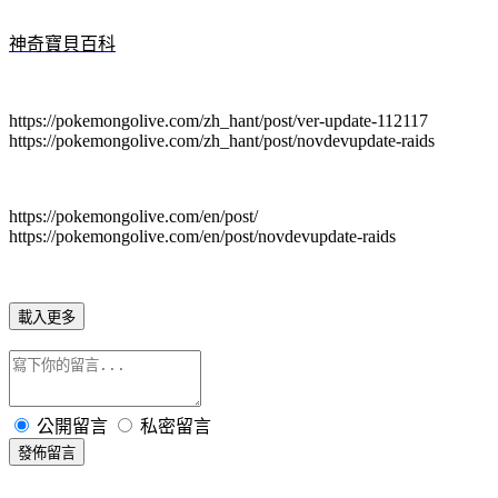
神奇寶貝百科
https://pokemongolive.com/zh_hant/post/ver-update-112117
https://pokemongolive.com/zh_hant/post/novdevupdate-raids
https://pokemongolive.com/en/post/
https://pokemongolive.com/en/post/novdevupdate-raids
載入更多
公開留言
私密留言
發佈留言