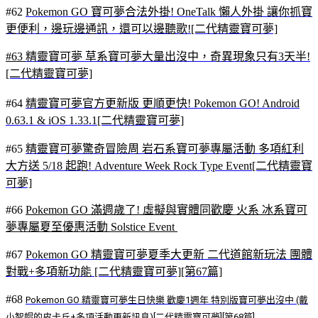
#62
Pokemon GO 寶可夢合法外掛! OneTalk 懶人外掛 讓你抓寶
更便利，邊玩邊通訊，還可以邊聽歌![二代精靈寶可夢]
#63
精靈寶可夢 草系寶可夢大量出沒中，奇異現象只有3天半!
[二代精靈寶可夢]
#64
精靈寶可夢官方更新版 更順更快! Pokemon GO! Android
0.63.1 & iOS 1.33.1[二代精靈寶可夢]
#65
精靈寶可夢驚奇冒險周 岩石系寶可夢專屬活動 多項紅利
大方送 5/18 起跑! Adventure Week Rock Type Event[二代精靈寶
可夢]
#66
Pokemon GO 滿週歲了! 虛擬與實體同歡慶 火系 冰系寶可
夢專屬夏至優惠活動 Solstice Event
#67
Pokemon GO 精靈寶可夢夏季大更新 二代道館新玩法 團體
對戰+多項新功能 [二代精靈寶可夢][第67篇]
#68
Pokemon GO 精靈寶可夢生日快樂 歡慶1週年 特別版寶可夢出沒中 (戴
小智帽的皮卡丘+多項活動更新訊息)[二代精靈寶可夢][第68篇]