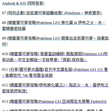
Android & iOS 同時發表!
#7
[特別企劃] 這些寶可夢超難收集! (Pokémon，神奇寶貝)
#8
[精靈寶可夢攻略]Pokémon GO! 進化篇 & 伊布之火、水、
雷精靈密技篇
#9
[精靈寶可夢攻略]Pokémon GO! 開車出去抓寶可夢，效果如
何?
#10
[精靈寶可夢攻略] 我要當訓練師! 輕鬆駕馭Pokémon GO所
有功能，中文全解說一次就學會!「原創-保存版」
#11
[分享]寶可夢大圖鑑(官方中文譯名版) Pokémon GO 151 隻
+ 後續世代 746 隻完整全收錄
#12
[精靈寶可夢攻略]伊布進化篇之2，指定火、水、雷伊布之
密技依然有效!
#13
[精靈寶可夢攻略]Pokémon GO 亞洲限定大蔥鴨 Farfetch'd