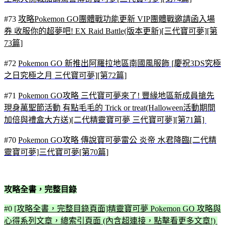
#73
攻略Pokemon GO團體戰功能更新 VIP團體戰邀請函入場
券 收服你的超夢吧! EX Raid Battle(版本更新)[三代寶可夢][第
73篇]
#72
Pokemon GO 新推出阿羅拉地區南國風服飾 [慶祝3DS究極
之日究極之月 三代寶可夢][第72篇]
#71
Pokemon GO攻略 三代寶可夢來了! 豐緣地區新成員搶先
現身萬聖節活動 有點毛毛的 Trick or treat(Halloween活動期間
加倍與禮盒大方送)[二代精靈寶可夢 三代寶可夢][第71篇]
#70
Pokemon GO攻略 傳說寶可夢雷公 炎帝 水君降臨[二代精
靈寶可夢]三代寶可夢[第70篇]
攻略全書，完整目錄
#0
[攻略全書，完整目錄頁面]精靈寶可夢 Pokemon GO 攻略與
心得系列文章，總索引頁面 (內含超連接，點擊看更多文章!)