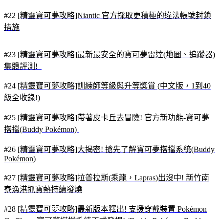
#22
[精靈寶可夢攻略]Niantic 官方採取更積極的違法帳號封鎖
措施
#23
[精靈寶可夢攻略]最新最安全的寶可夢雷達(地圖、追蹤器)
集體評測!
#24
[精靈寶可夢攻略]訓練師等級與升等獎賞 (中文版，1到40
級全收錄!)
#25
[精靈寶可夢攻略]帶著皮卡丘去冒險! 官方新功能-寶可夢
搭擋(Buddy Pokémon)
#26
[精靈寶可夢攻略]大揭密! 搶先了解寶可夢搭擋系統(Buddy
Pokémon)
#27
[精靈寶可夢攻略]拉普拉斯(乘龍，Lapras)出沒中! 新竹南
寮漁港抓寶熱持續發燒
#28
[精靈寶可夢攻略]最新版本釋出! 支援穿戴裝置 Pokémon