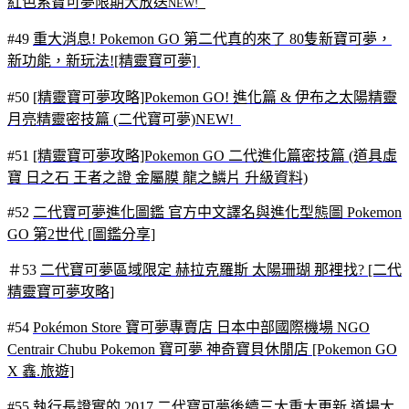
紅色系寶可夢限期大放送
NEW!
#49
重大消息! Pokemon GO 第二代真的來了 80隻新寶可夢，
新功能，新玩法![精靈寶可夢]
#50
[精靈寶可夢攻略]Pokemon GO! 進化篇 & 伊布之太陽精靈
月亮精靈密技篇 (二代寶可夢)NEW!
#51
[精靈寶可夢攻略]Pokemon GO 二代進化篇密技篇 (道具虛
寶 日之石 王者之證 金屬膜 龍之鱗片 升級資料)
#52
二代寶可夢進化圖鑑 官方中文譯名與進化型態圖 Pokemon
GO 第2世代 [圖鑑分享]
＃53
二代寶可夢區域限定 赫拉克羅斯 太陽珊瑚 那裡找? [二代
精靈寶可夢攻略]
#54
Pokémon Store 寶可夢專賣店 日本中部國際機場 NGO
Centrair Chubu Pokemon 寶可夢 神奇寶貝休閒店 [Pokemon GO
X 鑫.旅遊]
#55
執行長證實的 2017 二代寶可夢後續三大重大更新 道場大