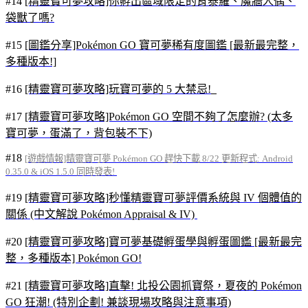
#14
[精靈寶可夢攻略]你孵出區域限定的肯泰羅、魔牆人偶、
袋獸了嗎?
#15
[圖鑑分享]Pokémon GO 寶可夢稀有度圖鑑 [最新最完整，
多種版本!]
#16
[精靈寶可夢攻略]玩寶可夢的 5 大禁忌!
#17
[精靈寶可夢攻略]Pokémon GO 空間不夠了怎麼辦? (太多
寶可夢，蛋滿了，背包裝不下)
#18
[遊戲情報]精靈寶可夢 Pokémon GO 趕快下載 8/22 更新程式: Android
0.35.0 & iOS 1.5.0 同時發表!
#19
[精靈寶可夢攻略]秒懂精靈寶可夢評價系統與 IV 個體值的
關係 (中文解說 Pokémon Appraisal & IV)
#20
[精靈寶可夢攻略]寶可夢基礎孵蛋學與孵蛋圖鑑 [最新最完
整，多種版本] Pokémon GO!
#21
[精靈寶可夢攻略]直擊! 北投公園抓寶祭，夏夜的 Pokémon
GO 狂潮! (特別企劃! 兼談現場攻略與注意事項)