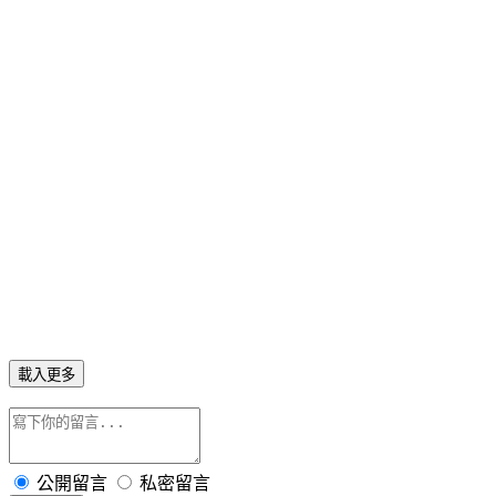
http://pokemongoinformer.com/next-major-pokemon-go-update-
will-be-a-complete-gym-overhaul/
http://www.imore.com/trading-pvp-gen-2-better-gym-battles-
coming-pok-mon
https://www.slashgear.com/this-is-1-of-3-big-pokemon-go-updates-
this-year-trading-02477041/
http://bitgon.com/2017/03/04/pokemon-go-legendary-birds-gym-
update-will-sure-come-2017/
https://gamerant.com/pokemon-go-detail-gyms/
載入更多
公開留言
私密留言