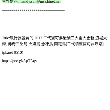
合作信箱:
mandy.sun@msa.hinet.net
********************************
Title:執行長證實的 2017 二代寶可夢後續三大重大更新 道場大
修, 傳奇三聖鳥 火焰鳥 急凍鳥 閃電鳥[二代精靈寶可夢攻略]
(pixnet-0510)
https://goo.gl/ApTAqv
http://heavy.com/games/2017/03/pokemon-go-gym-rework-major-
update-upcoming-niantic-john-hanke-trading/
https://www.wired.de/collection/life/niantic-gruender-john-hanke-so-
geht-es-2017-mit-pokemon-go-weiter