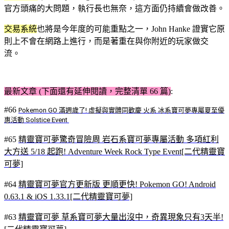
官方頭痛的大問題，執行長也無奈，這方面仍持續會做改善。
交易系統
也將是今年度的可能重點之一，John Hanke 證實它原
則上不會在網路上進行，而是著重在與你附近的玩家做交
流。
最新文章 (下面還有延伸閱讀，完整清單 66 篇)
:
#66
Pokemon GO 滿週歲了! 虛擬與實體同歡慶 火系 冰系寶可夢專屬夏至優
惠活動 Solstice Event
#65
精靈寶可夢驚奇冒險周 岩石系寶可夢專屬活動 多項紅利
大方送 5/18 起跑! Adventure Week Rock Type Event[二代精靈寶
可夢]
#64
精靈寶可夢官方更新版 更順更快! Pokemon GO! Android
0.63.1 & iOS 1.33.1[二代精靈寶可夢]
#63
精靈寶可夢 草系寶可夢大量出沒中，奇異現象只有3天半!