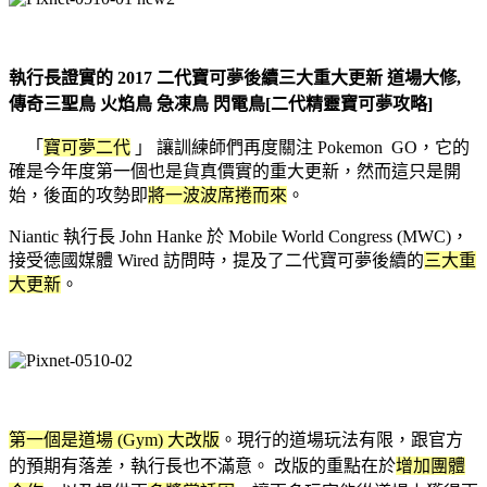
執行長證實的 2017 二代寶可夢後續三大重大更新 道場大修,
傳奇三聖鳥 火焰鳥 急凍鳥 閃電鳥[二代精靈寶可夢攻略]
「
寶可夢二代
」 讓訓練師們再度關注 Pokemon GO，
它的
確是今年度第一個也是貨真價實的重大更新，然而這只是開
始，後面的攻勢即
將一波波席捲而來
。
Niantic 執行長 John Hanke 於 Mobile World Congress (MWC)，
接受德國媒體 Wired 訪問時，提及了二代寶可夢後續的
三大重
大更新
。
第一個是道場 (Gym) 大改版
。
現行的道場玩法有限，跟官方
的預期有落差，執行長也不滿意。 改版的重點在於
增加團體