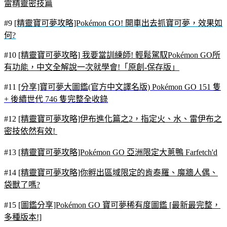
雷精靈密技篇
#9
[精靈寶可夢攻略]Pokémon GO! 開車出去抓寶可夢，效果如
何?
#10
[精靈寶可夢攻略] 我要當訓練師! 輕鬆駕馭Pokémon GO所
有功能，中文全解說一次就學會!「原創-保存版」
#11
[分享]寶可夢大圖鑑(官方中文譯名版) Pokémon GO 151 隻
+ 後續世代 746 隻完整全收錄
#12
[精靈寶可夢攻略]伊布進化篇之2，指定火、水、雷伊布之
密技依然有效!
#13
[精靈寶可夢攻略]Pokémon GO 亞洲限定大蔥鴨 Farfetch'd
#14
[精靈寶可夢攻略]你孵出區域限定的肯泰羅、魔牆人偶、
袋獸了嗎?
#15
[圖鑑分享]Pokémon GO 寶可夢稀有度圖鑑 [最新最完整，
多種版本!]