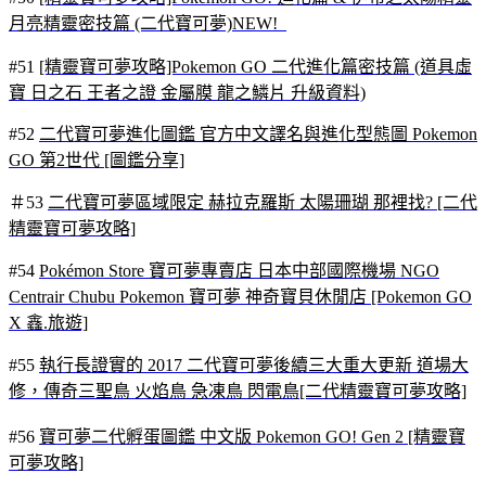
月亮精靈密技篇 (二代寶可夢)NEW!
#51
[精靈寶可夢攻略]Pokemon GO 二代進化篇密技篇 (道具虛
寶 日之石 王者之證 金屬膜 龍之鱗片 升級資料)
#52
二代寶可夢進化圖鑑 官方中文譯名與進化型態圖 Pokemon
GO 第2世代 [圖鑑分享]
＃53
二代寶可夢區域限定 赫拉克羅斯 太陽珊瑚 那裡找? [二代
精靈寶可夢攻略]
#54
Pokémon Store 寶可夢專賣店 日本中部國際機場 NGO
Centrair Chubu Pokemon 寶可夢 神奇寶貝休閒店 [Pokemon GO
X 鑫.旅遊]
#55
執行長證實的 2017 二代寶可夢後續三大重大更新 道場大
修，傳奇三聖鳥 火焰鳥 急凍鳥 閃電鳥[二代精靈寶可夢攻略]
#56
寶可夢二代孵蛋圖鑑 中文版 Pokemon GO! Gen 2 [精靈寶
可夢攻略]