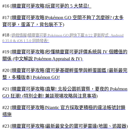
#16
[精靈寶可夢攻略]玩寶可夢的 5 大禁忌!
#17
[精靈寶可夢攻略]Pokémon GO 空間不夠了怎麼辦? (太多
寶可夢，蛋滿了，背包裝不下)
#18
[遊戲情報]精靈寶可夢 Pokémon GO 趕快下載 8/22 更新程式: Android
0.35.0 & iOS 1.5.0 同時發表!
#19
[精靈寶可夢攻略]秒懂精靈寶可夢評價系統與 IV 個體值的
關係 (中文解說 Pokémon Appraisal & IV)
#20
[精靈寶可夢攻略]寶可夢基礎孵蛋學與孵蛋圖鑑 [最新最完
整，多種版本] Pokémon GO!
#21
[精靈寶可夢攻略]直擊! 北投公園抓寶祭，夏夜的 Pokémon
GO 狂潮! (特別企劃! 兼談現場攻略與注意事項)
#22
[精靈寶可夢攻略]Niantic 官方採取更積極的違法帳號封鎖
措施
#23
[精靈寶可夢攻略]最新最安全的寶可夢雷達(地圖、追蹤器)