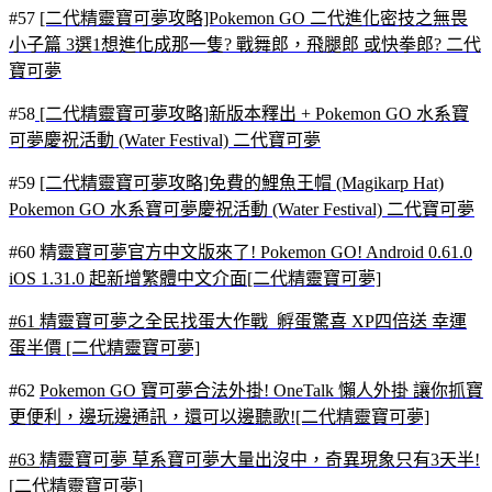
#57
[二代精靈寶可夢攻略]Pokemon GO 二代進化密技之無畏
小子篇 3選1想進化成那一隻? 戰舞郎，飛腿郎 或快拳郎? 二代
寶可夢
#58
[二代精靈寶可夢攻略]新版本釋出 + Pokemon GO 水系寶
可夢慶祝活動 (Water Festival) 二代寶可夢
#59
[二代精靈寶可夢攻略]免費的鯉魚王帽 (Magikarp Hat)
Pokemon GO 水系寶可夢慶祝活動 (Water Festival) 二代寶可夢
#60 精
靈寶可夢官方中文版來了! Pokemon GO! Android 0.61.0
iOS 1.31.0 起新增繁體中文介面[二代精靈寶可夢]
#61
精靈寶可夢之全民找蛋大作戰 孵蛋驚喜 XP四倍送 幸運
蛋半價 [二代精靈寶可夢]
#62
Pokemon GO 寶可夢合法外掛! OneTalk 懶人外掛 讓你抓寶
更便利，邊玩邊通訊，還可以邊聽歌![二代精靈寶可夢]
#63
精靈寶可夢 草系寶可夢大量出沒中，奇異現象只有3天半!
[二代精靈寶可夢]