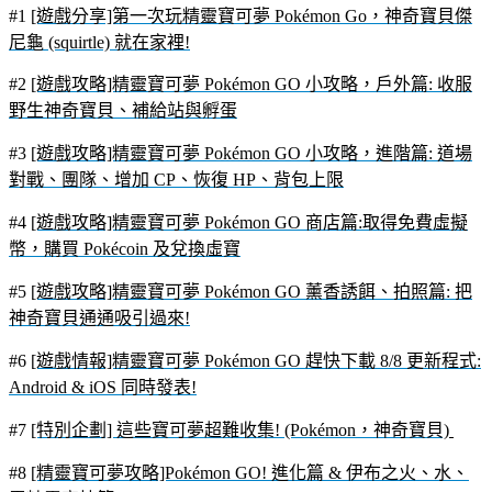
#1
[遊戲分享]第一次玩精靈寶可夢 Pokémon Go，神奇寶貝傑
尼龜 (squirtle) 就在家裡!
#2
[遊戲攻略]精靈寶可夢 Pokémon GO 小攻略，戶外篇: 收服
野生神奇寶貝、補給站與孵蛋
#3
[遊戲攻略]精靈寶可夢 Pokémon GO 小攻略，進階篇: 道場
對戰、團隊、增加 CP、恢復 HP、背包上限
#4
[遊戲攻略]精靈寶可夢 Pokémon GO 商店篇:取得免費虛擬
幣，購買 Pokécoin 及兌換虛寶
#5
[遊戲攻略]精靈寶可夢 Pokémon GO 薰香誘餌、拍照篇: 把
神奇寶貝通通吸引過來!
#6
[遊戲情報]精靈寶可夢 Pokémon GO 趕快下載 8/8 更新程式:
Android & iOS 同時發表!
#7
[特別企劃] 這些寶可夢超難收集! (Pokémon，神奇寶貝)
#8
[精靈寶可夢攻略]Pokémon GO! 進化篇 & 伊布之火、水、