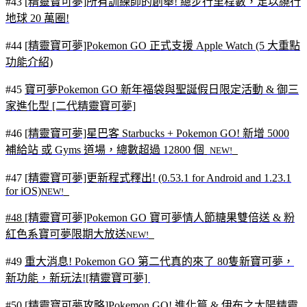
#43
[精靈寶可夢]所有訓練師的創舉! 總步行里程數，足以繞行
地球 20 萬圈!
#44
[精靈寶可夢]Pokemon GO 正式支援 Apple Watch (5 大重點
功能介紹)
#45
寶可夢Pokemon GO 新年福袋與聖誕假日限定活動 & 御三
家進化型 [二代精靈寶可夢]
#46
[精靈寶可夢]星巴客 Starbucks + Pokemon GO! 新增 5000
補給站 或 Gyms 道場，總數超過 12800 個
NEW!
#47
[精靈寶可夢]更新程式釋出! (0.53.1 for Android and 1.23.1
for iOS)
NEW!
#48
[精靈寶可夢]Pokemon GO 寶可夢情人節糖果雙倍送 & 粉
紅色系寶可夢限期大放送
NEW!
#49
重大消息! Pokemon GO 第二代真的來了 80隻新寶可夢，
新功能，新玩法![精靈寶可夢]
#50
[精靈寶可夢攻略]Pokemon GO! 進化篇 & 伊布之太陽精靈