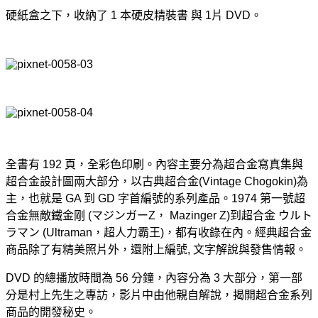
硬紙盒之下，收納了 1 本硬皮精裝書 與 1片 DVD。
全書有 192 頁，全彩色印刷。內容主要分為超合金寫真集與
超合金設計圖兩大部分，以古典超合金(Vintage Chogokin)為
主，也就是 GA 到 GD 字首編號的系列產品。1974 第一號超
合金無敵鐵金剛 (マジンガーZ， Mazinger Z)到超合金 ウルト
ラマン (Ultraman，超人力霸王)，都有收錄在內。經典超合金
商品除了有精美照片外，還附上編號, 文字解說與發售情報。
DVD 的總播放時間為 56 分鐘，內容分為 3 大部分，第一部
分是村上先生之專訪，影片中由他親自解說，揭開超合金系列
商品的開發秘史。