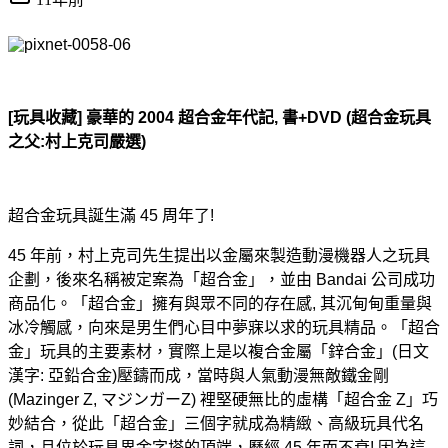
[玩具收藏] 豪華的 2004 超合金年代記, 書+DVD (超合金玩具
之父:村上克司嚴選)
超合金玩具誕生滿 45 周年了!
45 年前，村上克司先生提出以金屬來製造動漫機器人之玩具
企劃，後來名稱被定案為「超合金」，並由 Bandai 公司成功
商品化。「超合金」擁有與眾不同的存在感, 其沉甸甸重量與
冰冷觸感，向來是男生們心目中夢寐以求的玩具精品。「超合
金」玩具的主要素材，實際上是以複合金屬「鋅合金」(日文
漢字: 亞鉛合金)壓鑄而成，當時與人氣動漫無敵鐵金剛
(Mazinger Z, マジンガーZ) 裡堅硬無比的虛構「超合金 Z」巧
妙結合，從此「超合金」三個字就成為精緻、高級玩具代名
詞，且位於玩具界金字塔的頂端，歷經 45 年而不衰! 因為這