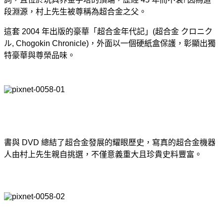
段淵源，村上先生被尊稱為超合金之父。
這套 2004 年出版的豪華「超合金年代記」(超合金 クロニク
ル, Chogokin Chronicle)，外面以一個硬紙盒保護，彰顯出獨
特豪華與尊榮品味。
書與 DVD 總結了超合金發展的耀眼歷史，寫真的超合金機器
人由村上先生親自挑選，不僅意義重大且珍貴史料豐富。