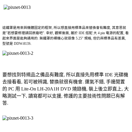
這
鐵罩是用來與機體固定的框架,
所以想直接用標準品來替換會有難度, 其意思就
是"若想要修理請回原廠吧". 幸好, 觀察後面, 屬於 IDE 搭配 大 4 pin 電源的配置, 看
起來
界面
是能夠通用的. 無鐵罩的裸機心就很像 5.25" 規格, 但仍與標準品有差異,
型號是 DDW-813S.
要想找到特規品之備品有難度, 所以直接先用標準 IDE 光碟機
去接看看, 若可被辨識, 替換就很有機會. 運氣不錯, 手邊閒置
的 PC 用 Lite-On LH-20A1H DVD 燒錄機, 裝上後立即直上, 大
略測試一下, 讀寫都可以支援, 修護的主要技術性問題已有解
答.