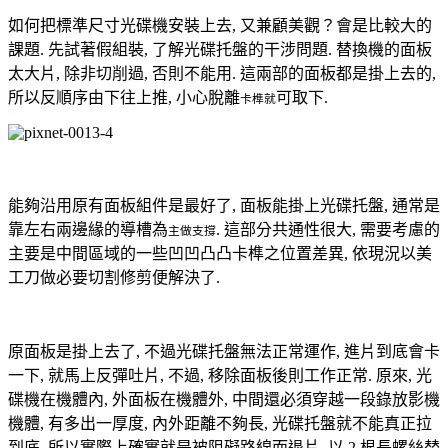
如何把標準尺寸光碟機安裝上去, 又兼顧美觀？會是比較大的
課題. 先試著假組裝, 了解光碟托盤的干涉問題. 替換機的面板
太大片, 除非切削過, 否則不能用. 這兩部的面板都是掛上去的,
所以反順序由下往上推, 小心脫離
可取下.
卡榫就
能夠沿用原有面板組件是最好了, 面板能掛上光碟托盤, 通常是
靠左右兩邊緣的導槽為
. 這部分共通性很大, 需要考慮的
主做支撐
主要是中間區域的一些凹凹凸凸卡榫之位置差異, 依現況以美
工刀做必要切割修剪便解決了.
原面板是掛上去了, 不過光碟托盤無法正常運作, 進片到底會卡
一下, 就馬上反彈吐片, 不過, 移除面板後則工作正常. 原來, 光
碟機在機體內, 外面板在機體外, 中間還必須穿越一段錄放影機
機體, 有多出一厚度, 內外距離不夠長, 光碟托盤就不能真正拉
到底, 所以實際上確實就是被阻礙路線而退片. 以 2 根長螺絲替