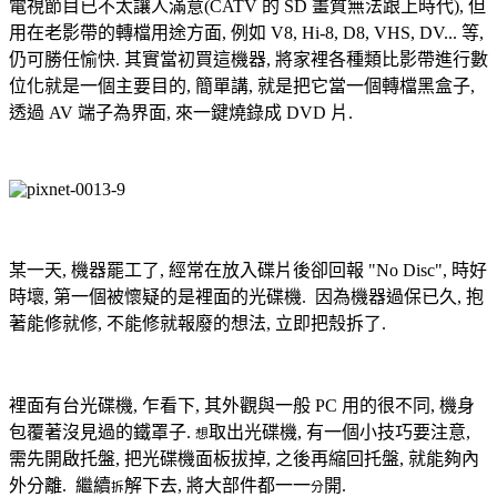
電視節目已不太讓人滿意(CATV 的 SD 畫質無法跟上時代), 但
用在老影帶的轉檔用途方面, 例如 V8, Hi-8, D8, VHS, DV... 等,
仍可勝任愉快. 其實當初買這機器, 將家裡各種類比影帶進行數
位化就是一個主要目的, 簡單講, 就是把它當一個轉檔黑盒子,
透過 AV 端子為界面, 來一鍵燒錄成 DVD 片.
某一天, 機器罷工了, 經常在放入碟片後卻回報 "No Disc", 時好
時壞, 第一個被懷疑的是裡面的光碟機. 因為機器過保已久, 抱
著能修就修, 不能修就報廢的想法, 立即把殼拆了.
裡面有台光碟機, 乍看下, 其外觀與一般 PC 用的很不同, 機身
包覆著沒見過的鐵罩子.
取出光碟機, 有一個小技巧要注意,
想
需先開啟托盤, 把光碟機面板拔掉, 之後再縮回托盤, 就能夠內
外分離. 繼續
解下去, 將大部件都一一
開.
拆
分