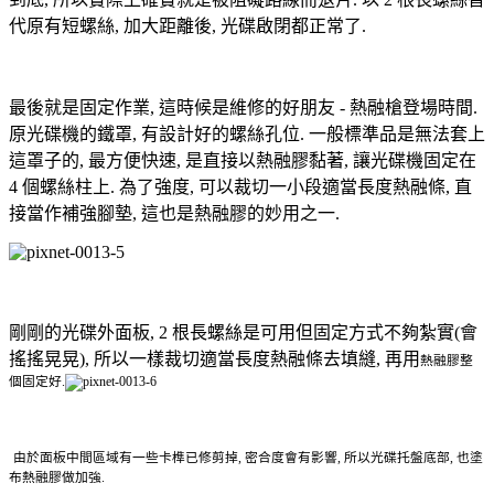
代原有短螺絲, 加大距離後, 光碟啟閉都正常了.
最後就是固定作業, 這時候是維修的好朋友 - 熱融槍登場時間.
原光碟機的鐵罩, 有設計好的螺絲孔位. 一般標準品是無法套上
這罩子的, 最方便快速, 是直接以熱融膠黏著, 讓光碟機固定在
4 個螺絲柱上. 為了強度, 可以裁切一小段適當長度熱融條, 直
接當作補強腳墊, 這也是熱融膠的妙用之一.
剛剛的光碟外面板, 2 根長螺絲是可用但固定方式不夠紮實(會
搖搖晃晃), 所以一樣裁切適當長度熱融條去填縫, 再用
熱融膠整
個固定好.
由於面板中間區域有一些卡榫已修剪掉, 密合度會有影響, 所以
光碟托盤底部, 也塗
布
熱融膠做加強.