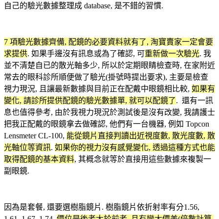
自己的驗光數據整理成 database, 是不錯的習慣.
7 項
驗光數據齊備, 配鏡的必要資料就有了, 淘寶賣家一定會要
求提供
. 如果手邊沒有訊息或為了確認, 可
重新做一次驗光
. 我
並不清楚自已的散光軸多少, 所以於定期眼睛檢查時, 在家附近
常去的眼科診所順便做了驗光(掛號時提出要求), 主要是檢查
視力現況, 且讓最新數據與目前正在配戴中眼鏡相比較,
如果有
變化, 請診所提供配鏡的驗光數據單, 就可以配鏡了
. 還有一訊
息也值得參考, 由於我視力現況於測試後是沒有改變, 我請護士
把我正配戴的眼鏡拿去做確認, 他們有一台機器, 例如 Topcon
Lensmeter CL-100,
能從鏡片直接判讀出近視度數, 散光度數, 散
光軸位等資訊
.
如果你的視力沒有感覺變化, 透過這種方式也能
取得配鏡的基本資料
, 其概念就等於直接用這些數據來複製一
副眼鏡.
因為是套餐, 還要選樹脂鏡片. 樹脂鏡片依折射率有分1.56,
1.61, 1.67, 1.74,
價位是後者大於前者, 且有蠻大價差(倍數計算,