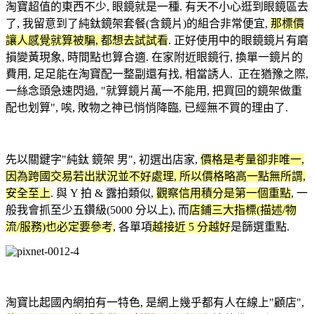
淘寶超值的東西不少, 眼鏡就是一種. 有天不小心逛到眼鏡區去
了, 我留意到了純鈦鏡架套餐(含鏡片)的組合非常便宜,
那標價
讓人感覺就算被騙, 都想去試試看
. 正好使用中的眼鏡鏡片有磨
損變黃現象, 時間點也算合適. 在家附近眼鏡行, 換單一鏡片的
費用, 足足能在淘寶配一整副還有找, 相當誘人. 正在猶豫之際,
一絲念頭急速閃過, "就算鏡片萬一不能用, 把買回的鏡架做重
配也划算", 唉, 敗物之神已悄悄降臨, 已經無不買的理由了.
先以關鍵字"純鈦 鏡架 男", 初選出店家,
價格是考量卻非唯一,
因為跨國交易若出狀況並不好處理, 所以價格略高一點無所謂,
安全至上
. 與 Y 拍 & 露拍類似,
觀察信用積分是第一個重點
, 一
般我會抓至少五鑽級(5000 分以上), 而
店鋪三大指標(描述/物
流/服務)也必定要參考
, 各單項
越接近 5 分越好
是篩選重點.
淘寶比起國內網拍有一特色, 是網上幾乎都有人在線上"顧店",