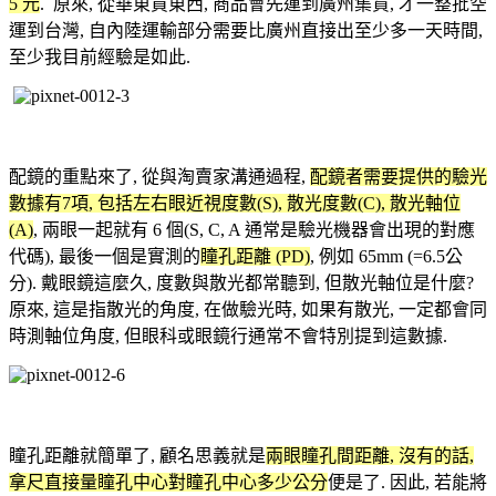
5 元
. 原來, 從華東買東西, 商品會先運到廣州集貨, 才一整批空
運到台灣, 自內陸運輸部分需要比廣州直接出至少多一天時間,
至少我目前經驗是如此.
配鏡的重點來了, 從與淘賣家溝通過程,
配鏡者需要提供的驗光
數據有7項, 包括左右眼近視度數(S), 散光度數(C), 散光軸位
(A)
, 兩眼一起就有 6 個(S, C, A 通常是驗光機器會出現的對應
代碼), 最後一個是實測的
瞳孔距離 (PD)
, 例如 65mm (=6.5公
分). 戴眼鏡這麼久, 度數與散光都常聽到, 但散光軸位是什麼?
原來, 這是指散光的角度, 在做驗光時, 如果有散光, 一定都會同
時測軸位角度, 但眼科或眼鏡行通常不會特別提到這數據.
瞳孔距離就簡單了, 顧名思義就是
兩眼瞳孔間距離, 沒有的話,
拿尺直接量瞳孔中心對瞳孔中心多少公分
便是了. 因此, 若能將