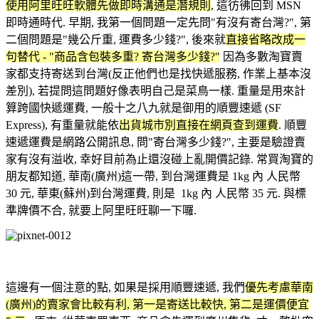
使用阿里旺旺軟體先做即時溝通是潛規則
, 這彷彿回到 MSN
即時通時代. 早期, 我第一個問題一定先問"有沒有寄台灣?", 第
二個問題是"幾公斤重, 運費多少錢?", 後來
就
直接省略改成一
句替代 - "商品含包裝多重? 寄台灣多少錢?"
因為多數淘寶賣
家都支持寄送到台灣(反正他們也是找快遞服務, 作業上基本沒
差別), 若提問這問題好像表明自己是菜鳥一樣. 重量是用來計
算跨國快遞運費, 一般十之八九就是御用的順豐速遞 (SF
Express),
有重量就能依
出貨城市別直接在網頁查到運費
. 順豐
速遞運費是網路公開訊息
, 問"寄台灣多少錢?", 主要是驗證賣
家有沒有溢收
, 幸好目前為止還沒碰上亂開價記錄. 常買淘寶的
朋友都知道, 華南(廣州)這一帶, 到台灣運費是 1kg 內 人民幣
30 元, 華東(蘇州)到台灣運費, 則是 1kg 內 人民幣 35 元. 與標
準牌價不合, 就要上阿里旺旺聊一下囉.
這邊有一個注意的點, 如果是採用順豐速遞, 我們
優先考慮華南
(廣州)的賣家會比較有利, 第一是寄送比較快, 第二是運價便宜