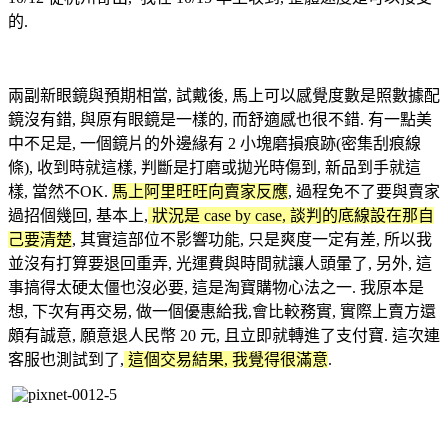
的.
兩副新眼鏡與預期相當, 試戴後, 馬上可以感覺度數是照數據配
鏡沒有錯, 與原有眼鏡是一樣的, 而舒適感也很不錯. 有一點美
中不足是, 一個鏡片的外邊緣有 2 小塊磨損痕跡(密集刮痕線
條), 收到時就這樣, 判斷是打磨或拋光時傷到, 新品到手就這
樣, 當然不OK.
馬上阿里旺旺向賣家反應
, 過程免不了要與賣家
過招個幾回, 基本上,
狀況是 case by case, 談判的底線設在那自
己要清楚
, 其實這部位不影響功能, 只是爽度一定有差, 所以我
並沒有打算要退回重弄, 光運費與時間就讓人頭暈了, 另外, 這
事搞得太硬太僵也沒必要, 這是淘寶購物心法之一. 我原本是
想, 下次有再交易, 做一個優惠給我,會比較務實, 實際上賣方還
頗有誠意, 願意退人民幣 20 元, 且立即就轉進了支付寶. 這次連
客服也測試到了,
這個交易結果, 我覺得很滿意
.