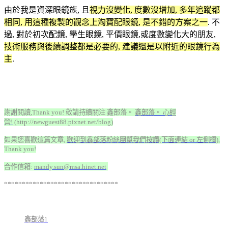
由於我是資深眼鏡族, 且
視力沒變化, 度數沒增加, 多年追蹤都
相同, 用這種複製的觀念上淘寶配眼鏡, 是不錯的方案之一
. 不
過, 對於初次配鏡, 學生眼鏡, 平價眼鏡,或度數變化大的朋友,
技術
服務與後續調整都是必要的, 建議還是以附近的眼鏡行為
主
.
謝謝閱讀,Thank you! 敬請持續關注 鑫部落。
鑫部落。 心經
營!
(http://newguest88.pixnet.net/blog)
如果您喜歡這篇文章,
歡迎到鑫部落粉絲團幫我們按讚(下面連結 or 左側欄)
,
Thank you!
合作信箱:
mandy.sun@msa.hinet.net
********************************
鑫部落1