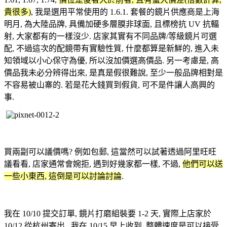
貴很多)
, 我是選用平常使用的 1.6.1. 套餐的鏡片供應商是上海
明月, 為大陸品牌, 具備加硬多層膜非球面, 且標榜抗 UV 抗輻
射, 大家都有的一樣沒少. 店家其實有不同品牌/等級鏡片可選
配, 不過這次的配鏡帶有實驗性質, 什麼都算是新鮮的, 進入未
知領域以小心保守為優, 所以沒加價選高價品. 另一考慮是, 高
價品我未必分辨得出來, 是真是假很難說, 至少一般品牌相對是
不容易被山寨的. 若是花大錢買到假貨, 可不是件讓人高興的
事.
買兩副可以議價嗎? 例如包郵, 這當然可以試著透過阿里旺旺
議看看, 店家通常會婉拒, 遇到好幾家都一樣, 不過,
他們可以送
一些小東西, 這倒是可以討論討論
.
我在 10/10 提交訂單, 鏡片打磨組裝要 1-2 天, 實際上店家於
10/12 從杭州寄出, 我在 10/15 早上收到, 整體速度是可以接受