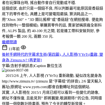
者在玩彈珠台時, 搖台動作會自行晃動或不穩.
這個症狀, 由於只是一個鈕不良, 所以判斷最可能原因是香菇鈕
底下的零件老化, 具體上是可變電阻磨損, 算消耗品之一.
用"Xbox 360" + "3D 類比搖桿"或"香菇鈕"在網拍搜尋, 便能夠
找到物件(一整個模組). 單購買零件的話, 賣家號稱原廠全新料
件, ALPS 製品, 約 40-100 元之間, 若是連工帶料安裝到好, 參
考報價一顆 200 元, 兩顆 350 元.
繼續閱讀
11年前
後射手網時代的字幕求生術(第四篇), 人人影視(YYeTs)重啟, 變
身為 Zimuzu.tv? [再更新]
字幕(含射手網訊息)Caption
數位生活
2015/2/6 上午, 人人影視 (YYeTs) 重新啟動, 疑似改名變身為
http://www.zimuzu.tv/ (zimuzu 是"字幕组"的拼音), 2/6 當天輸入
舊址(原網址 www.yyets.com)都會自動轉址到這個網站.
其實, 人人影視在 2015/1 月底已經可以看到一些變化的跡象,
網址不僅恢復, 且能見到” 即將蠶變,敬請期待!”的公告, 同時還
伴隨一個倒數計時畫面, 預告了今天的轉型新發展。