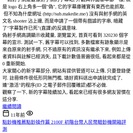
是 logo 右上角多一個"偽", 它的字幕庫確實有東西也能抓取.
但不知為什麼網址 (http://sub.makedie.me/) 沒有與射手網的英
文名 shooter 沾上邊, 而是申請了一個帶有戲謔的字串, 暗藏
了"字幕製作已死"(直譯)的反諷意味.
偽射手網高調顯示收藏量, 瀏覽當天, 首頁可看到 320230 個字
幕的宣示. 測試一下, 舊字幕可以找到, 多數檔案有跡象顯示是
來自原來的射手網, 只不過原有的資訊沒有繼承下來, 例如上傳
者資料與註解已經消失, 且下載計數值普遍很低, 看起來都是從
0 重新開始.
大家關心的新字幕部分, 網站有提供管道可以上傳, 只要登錄便
可. 註冊條件很低形同無門檻, 填好資料送出申請就完成了,
連"激活"的程序(ID 之電子郵件回覆確認)都不必做.
觀察了一下, 新的字幕陸續加入, 看起來已經有很多網友習慣在
這分享.
繼續閱讀
11年前
點鈔機推薦點鈔操作篇 2100F 初階台幣人民幣驗鈔機開箱評
測