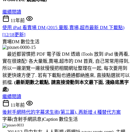
繼續閱讀
11年前
使用 iPad 看賣場 DM (2015 量販,賣場,超市最新 DM 下載點)
[12/18更新]
賣場DM
數位生活
最近都習慣把 PDF 電子版 DM 透過 iTools 放到 iPad 後再看,
實在很速配! 各大量販,賣場,超市的 DM 首頁, 自己常常用得到,
所以一邊瀏覽一邊就慢慢把相關網址整理在一起, 每次要用到
就更快速方便了. 若有下載點也通通都納進來, 直接點選就可以
抓檔.
(最新期數之載點, 請直接滑動到本文最下面, 淺綠底黑字
處)
繼續閱讀
11年前
後射手網時代的字幕求生術(第三篇), 再新增 4 種替代方案
字幕(含射手網訊息)Caption
數位生活
2014/12 月中左右, 人人影視 (原網址 www.yyets.com), 主網