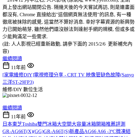
頁上發出網站關閉公告. 隔幾天後的今天嘗試再訪, 則是連畫面
都沒有, Chrome 直接給出"這個網頁無法使用"的訊息, 有一種
徹底被抹除的感覺, 這當然不算好消息. 幸好字幕資源的新興勢
力已開始萌芽, 雖然他們還沒辦法到達射手網的規模, 但或多或
少能夠滿足一些需求.
(註: 人人影視已經重新啟動, 請參下面的 2015/2/6 更新補充內
容)
繼續閱讀
11年前
[家電維修DIY]電視修理分享 - CRT TV 映像管缺色故障(Sanyo
三洋ST-29FP3)
維修/DIY
數位生活
繼續閱讀
11年前
日本東芝Toshiba雙門冰箱大空間大容量冰箱開箱推薦評測
GR-AG66T(X)(GG)GR-A66T(S)新產品AG66 A66 -3ºC微凍結