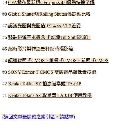
#9
CFA發布最新版CFexpress 4.0優點快速了解
#8
Global Shutter與Rolling Shutter優缺點比較
#7
認識光圈與光圈值 ƒ/1.4 vs ƒ/1.2差異
#6
移軸鏡頭基本概念【 認識Tilt-Shift鏡頭】
#5
縮時影片製作之聖杯縮時攝影篇
#4
認識背照式CMOS、堆疊式CMOS、前照式CMOS
#3
SONY Exmor T CMOS 雙層電晶體像素技術
#2
Kenko Tokina SZ 拍鳥瞄準鏡 TA-018
#1
Kenko Tokina SZ 取景器 TA-018 使用教學
(返回文章最開頭之索引區，請點擊)