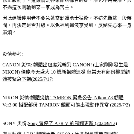
修正版補丁。這類情況各家品牌都曾經歷，誰也不用笑誰，只
不過這次則輪到某一家成為苦主。
因此建議使用者不要急著當韌體勇士猛衝，不妨先觀望一段時
間，再決定是否升級。以免福利還沒享受到，反倒先惹來一身
麻煩。
災情參考:
CANON 災情:
韌體出包魔咒輪到 CANON! (上家剛剛發生是
NIKON) 佳能今天盛大 10 機新韌體連發 但當天有部份機型韌
體被緊急下架(2025/7/17)
NIKON 災情:
韌體災情 TAMRON 緊急公告 Nikon Z8 韌體
Ver3.00 搭配部份 TAMRON 鏡頭可能出現動作異常 (2025/7/2)
SONY 災情:
Sony 暫停了 A7R V 的韌體更新 (2024/9/13)