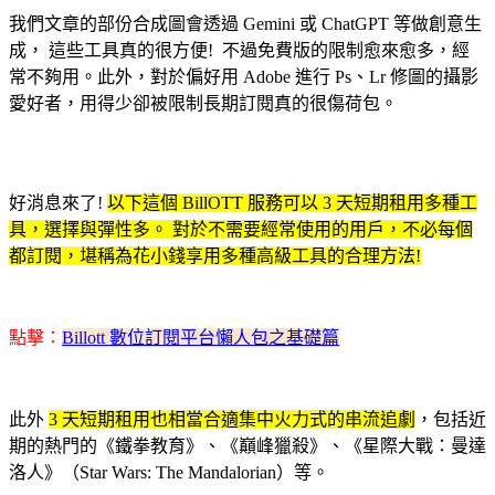
我們文章的部份合成圖會透過 Gemini 或 ChatGPT 等做創意生
成， 這些工具真的很方便! 不過免費版的限制愈來愈多，經
常不夠用。此外，對於偏好用 Adobe 進行 Ps、Lr 修圖的攝影
愛好者，用得少卻被限制長期訂閱真的很傷荷包。
好消息來了!
以下這個 BillOTT 服務可以 3 天短期租用多種工
具，選擇與彈性多。 對於不需要經常使用的用戶，不必每個
都訂閱，堪稱為花小錢享用多種高級工具的合理方法!
點擊：
Billott 數位訂閱平台懶人包之基礎篇
此外
3 天短期租用也相當合適集中火力式的串流追劇
，包括近
期的熱門的《鐵拳教育》、《巔峰獵殺》、《星際大戰：曼達
洛人》（Star Wars: The Mandalorian）等。