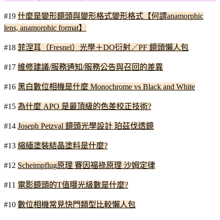
#19
什麼是變形鏡頭與變形格式變形格式【何謂anamorphic
lens, anamorphic format】
#18
菲涅耳（Fresnel）光學＋DO衍射／PF 鏡頭懶人包
#17
維修建議/服務通知/服務公告與召回的差異
#16
黑白數位相機是什麼 Monochrome vs Black and White
#15
為什麼 APO 是最頂級的色差校正技術?
#14
Joseph Petzval 鏡頭光學設計 珀茲伐透鏡
#13
縮緬塗裝結晶塗料是什麼?
#12
Scheimpflug原理 賽因福祿原理 沙姆定律
#11
電影鏡頭的T值曝光級數是什麼?
#10
數位相機常見快門類型比較懶人包