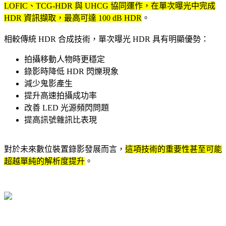
LOFIC、TCG-HDR 與 UHCG 協同運作，在單次曝光中完成
HDR 資訊擷取，最高可達 100 dB HDR
。
相較傳統 HDR 合成技術，單次曝光 HDR 具有明顯優勢：
拍攝移動人物時更穩定
錄影時降低 HDR 閃爍現象
減少鬼影產生
提升高速拍攝成功率
改善 LED 光源頻閃問題
提高訊號雜訊比表現
對於未來數位裝置錄影發展而言，
這項技術的重要性甚至可能
超越單純的解析度提升
。