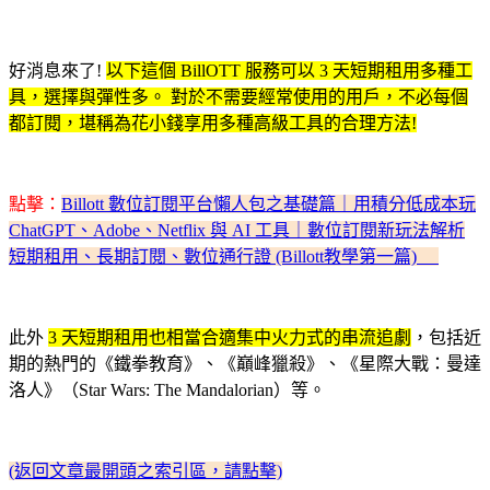
好消息來了!
以下這個 BillOTT 服務可以 3 天短期租用多種工
具，選擇與彈性多。 對於不需要經常使用的用戶，不必每個
都訂閱，堪稱為花小錢享用多種高級工具的合理方法!
點擊：
Billott 數位訂閱平台懶人包之基礎篇｜用積分低成本玩
ChatGPT、Adobe、Netflix 與 AI 工具｜數位訂閱新玩法解析
短期租用、長期訂閱、數位通行證 (Billott教學第一篇)
此外
3 天短期租用也相當合適集中火力式的串流追劇
，包括近
期的熱門的《鐵拳教育》、《巔峰獵殺》、《星際大戰：曼達
洛人》（Star Wars: The Mandalorian）等。
(返回文章最開頭之索引區，請點擊)