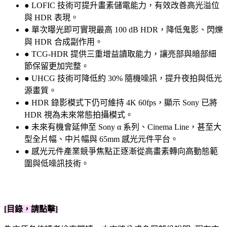
● LOFIC 技術可提升畫素儲電能力，有效改善高光溢位
與 HDR 表現。
● 單次曝光即可實現最高 100 dB HDR，降低鬼影、閃爍
與 HDR 合成副作用。
● TCG-HDR 提供三重增益讀取能力，讓亮部與暗部細
節保留更加完整。
● UHCG 技術可降低約 30% 隨機噪訊，提升夜拍與低光
源畫質。
● HDR 錄影模式下仍可維持 4K 60fps，顯示 Sony 已將
HDR 視為未來常態拍攝模式。
● 未來有機會延伸至 Sony α 系列、Cinema Line，甚至大
型全片幅、中片幅與 65mm 感光元件平台。
● 感光元件產業競爭焦點正逐漸從高畫素轉向高動態範
圍與低噪訊技術。
[目錄，請點擊]