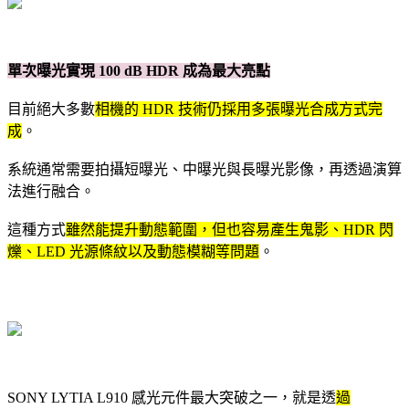
單次曝光實現 100 dB HDR 成為最大亮點
目前絕大多數
相
機的 HDR 技術仍採用多張曝光合成方式完
成
。
系統通常需要拍攝短曝光、中曝光與長曝光影像，再透過演算
法進行融合。
這種方式
雖然能提升動態範圍，但也容易產生鬼影、HDR 閃
爍、LED 光源條紋以及動態模糊等問題
。
SONY LYTIA L910 感光元件最大突破之一，就是透
過