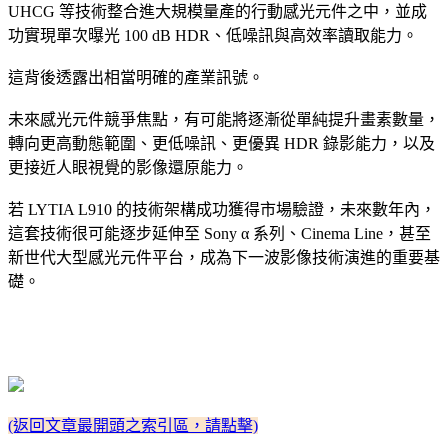
UHCG 等技術整合進大規模量產的行動感光元件之中，並成
功實現單次曝光 100 dB HDR、低噪訊與高效率讀取能力。
這背後透露出相當明確的產業訊號。
未來感光元件競爭焦點，有可能將逐漸從單純提升畫素數量，
轉向更高動態範圍、更低噪訊、更優異 HDR 錄影能力，以及
更接近人眼視覺的影像還原能力。
若 LYTIA L910 的技術架構成功獲得市場驗證，未來數年內，
這套技術很可能逐步延伸至 Sony α 系列、Cinema Line，甚至
新世代大型感光元件平台，成為下一波影像技術演進的重要基
礎。
(返回文章最開頭之索引區，請點擊)