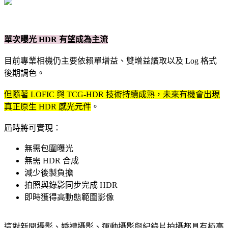
單次曝光 HDR 有望成為主流
目前專業相機仍主要依賴單增益、雙增益讀取以及 Log 格式
後期調色。
但隨著 LOFIC 與 TCG-HDR 技術持續成熟，未來有機會出現
真正原生 HDR 感光元件
。
屆時將可實現：
無需包圍曝光
無需 HDR 合成
減少後製負擔
拍照與錄影同步完成 HDR
即時獲得高動態範圍影像
這對新聞攝影、婚禮攝影、運動攝影與紀錄片拍攝都具有極高