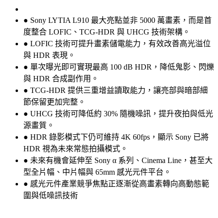
● Sony LYTIA L910 最大亮點並非 5000 萬畫素，而是首
度整合 LOFIC、TCG-HDR 與 UHCG 技術架構。
● LOFIC 技術可提升畫素儲電能力，有效改善高光溢位
與 HDR 表現。
● 單次曝光即可實現最高 100 dB HDR，降低鬼影、閃爍
與 HDR 合成副作用。
● TCG-HDR 提供三重增益讀取能力，讓亮部與暗部細
節保留更加完整。
● UHCG 技術可降低約 30% 隨機噪訊，提升夜拍與低光
源畫質。
● HDR 錄影模式下仍可維持 4K 60fps，顯示 Sony 已將
HDR 視為未來常態拍攝模式。
● 未來有機會延伸至 Sony α 系列、Cinema Line，甚至大
型全片幅、中片幅與 65mm 感光元件平台。
● 感光元件產業競爭焦點正逐漸從高畫素轉向高動態範
圍與低噪訊技術