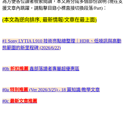
為方便各位讀者檢索閱讀，本文將分成多個部份說明 (現在支
援文章內跳躍，請點擊目錄小標直接切換段落/Part)：
(本文為逆向排序, 最新情報/文章在最上面)
#1 Sony LYTIA L910 技術亮點總整理｜HDR、低噪訊與高動
態範圍的新里程碑 (2026/6/22)
#0b
折扣推薦
鑫部落讀者專屬超優惠區
#0a
特別推薦
(Ver 2026/3/25) - 18 篇知識/教學文章
#0c
最新文章推薦