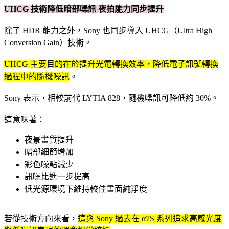
UHCG 技術降低暗部噪訊 夜拍能力同步提升
除了 HDR 能力之外，Sony 也同步導入 UHCG（Ultra High
Conversion Gain）技術。
UHCG 主要目的在於提升光電轉換效率，降低電子訊號轉換
過程中的隨機噪訊
。
Sony 表示，相較前代 LYTIA 828，隨機噪訊可降低約 30%。
這意味著：
夜景畫質提升
暗部細節增加
彩色噪點減少
訊噪比進一步提高
低光源環境下維持較佳畫面純淨度
若從技術方向來看，
這與 Sony 過去在 α7S 系列追求高感光度