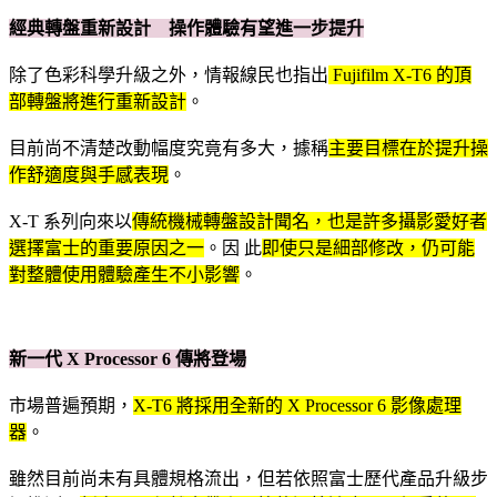
經典轉盤重新設計 操作體驗有望進一步提升
除了色彩科學升級之外，情報線民也指出
Fujifilm X-T6 的頂
部轉盤將進行重新設計
。
目前尚不清楚改動幅度究竟有多大，據稱
主要目標在於提升操
作舒適度與手感表現
。
X-T 系列向來以
傳統機械轉盤設計聞名，也是許多攝影愛好者
選擇富士的重要原因之一
。因 此
即使只是細部修改，仍可能
對整體使用體驗產生不小影響
。
新一代 X Processor 6 傳將登場
市場普遍預期，
X-T6 將採用全新的 X Processor 6 影像處理
器
。
雖然目前尚未有具體規格流出，但若依照富士歷代產品升級步