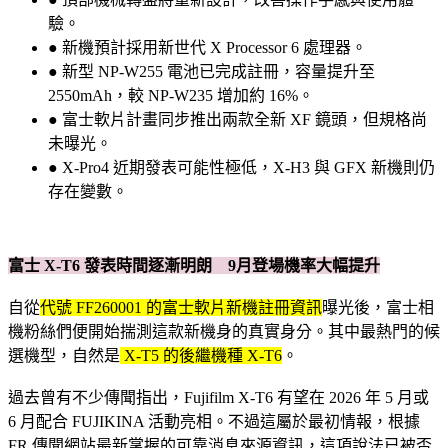
驗。
● 新機預計採用新世代 X Processor 6 處理器。
● 新型 NP-W255 電池已完成註冊，容量提升至
2550mAh，較 NP-W235 增加約 16%。
● 富士軟片計畫同步推出兩款全新 XF 鏡頭，但規格尚
未曝光。
● X-Pro4 近期發表可能性極低，X-H3 與 GFX 新機則仍
存在變數。
富士 X-T6 發表時間逐漸明朗 9月登場機率大幅提升
自從
代
號 FF260001 的富士軟片新機註冊資訊
曝光後，富士相
機粉絲們便開始揣測這款新機身的真實身分。其中最熱門的候
選機型，自然是
X-T5 的後繼機種 X-T6
。
過去曾有不少傳聞指出，Fujifilm X-T6 有望在 2026 年 5 月或
6 月配合 FUJIKINA 活動亮相。不過這屬於最初情報，根據
FR 傳聞網站最新掌握的可靠消息來源資訊，這項說法已被否