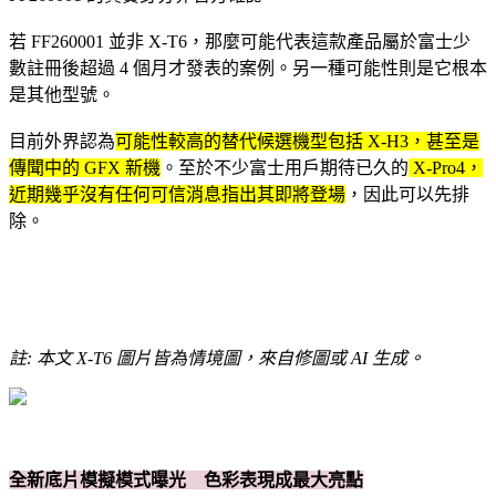
若 FF260001 並非 X-T6，那麼可能代表這款產品屬於富士少
數註冊後超過 4 個月才發表的案例。另一種可能性則是它根本
是其他型號。
目前外界認為
可能性較高的替代候選機型包括 X-H3，甚至是
傳聞中的 GFX 新機
。至於不少富士用戶期待已久的
X-Pro4，
近期幾乎沒有任何可信消息指出其即將登場
，因此可以先排
除。
註: 本文 X-T6 圖片皆為情境圖，來自修圖或 AI 生成。
全新底片模擬模式曝光 色彩表現成最大亮點