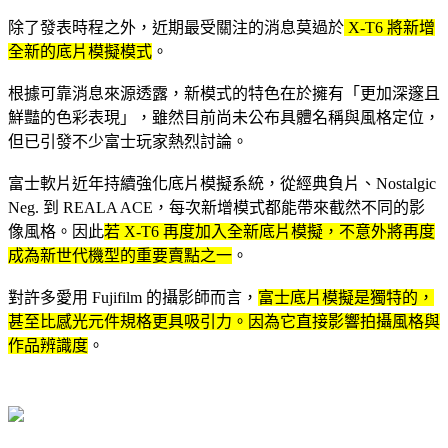
除了發表時程之外，近期最受關注的消息莫過於
X-T6 將新增
全新的底片模擬模式
。
根據可靠消息來源透露，新模式的特色在於擁有「更加深邃且
鮮豔的色彩表現」，雖然目前尚未公布具體名稱與風格定位，
但已引發不少富士玩家熱烈討論。
富士軟片近年持續強化底片模擬系統，從經典負片、Nostalgic
Neg. 到 REALA ACE，每次新增模式都能帶來截然不同的影
像風格。因此
若 X-T6 再度加入全新底片模擬，不意外將再度
成為新世代機型的重要賣點之一
。
對許多愛用 Fujifilm 的攝影師而言，
富士
底片模擬是獨特的，
甚至比感光元件規格更具吸引力。因為它直接影響拍攝風格與
作品辨識度
。