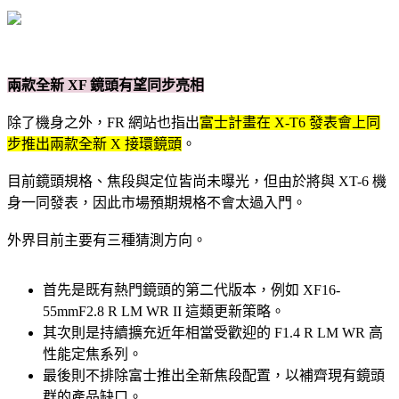
兩款全新 XF 鏡頭有望同步亮相
除了機身之外，FR 網站也指出
富士計畫在 X-T6 發表會上同
步推出兩款全新 X 接環鏡頭
。
目前鏡頭規格、焦段與定位皆尚未曝光，但由於將與 XT-6 機
身一同發表，因此市場預期規格不會太過入門。
外界目前主要有三種猜測方向。
首先是既有熱門鏡頭的第二代版本，例如 XF16-
55mmF2.8 R LM WR II 這類更新策略。
其次則是持續擴充近年相當受歡迎的 F1.4 R LM WR 高
性能定焦系列。
最後則不排除富士推出全新焦段配置，以補齊現有鏡頭
群的產品缺口。