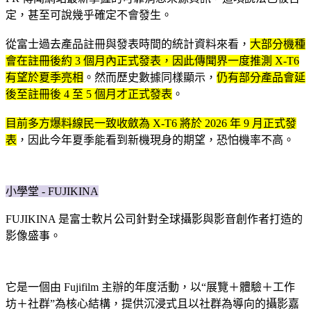
定，甚至可說幾乎確定不會發生。
從富士過去產品註冊與發表時間的統計資料來看，
大部分機種
會在註冊後約 3 個月內正式發表，因此傳聞界一度推測 X-T6
有望於夏季亮相
。然而歷史數據同樣顯示，
仍有部分產品會延
後至註冊後 4 至 5 個月才正式發表
。
目前多方爆料線民一致收斂為 X-T6 將於 2026 年 9 月正式發
表
，因此今年夏季能看到新機現身的期望，恐怕機率不高。
小學堂 - FUJIKINA
FUJIKINA 是富士軟片公司針對全球攝影與影音創作者打造的
影像盛事。
它是一個由 Fujifilm 主辦的年度活動，以“展覽＋體驗＋工作
坊＋社群”為核心結構，提供沉浸式且以社群為導向的攝影嘉