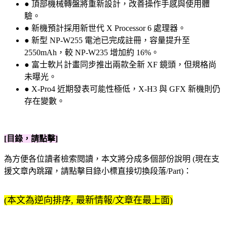
● 頂部機械轉盤將重新設計，改善操作手感與使用體
驗。
● 新機預計採用新世代 X Processor 6 處理器。
● 新型 NP-W255 電池已完成註冊，容量提升至
2550mAh，較 NP-W235 增加約 16%。
● 富士軟片計畫同步推出兩款全新 XF 鏡頭，但規格尚
未曝光。
● X-Pro4 近期發表可能性極低，X-H3 與 GFX 新機則仍
存在變數。
[目錄，請點擊]
為方便各位讀者檢索閱讀，本文將分成多個部份說明 (現在支
援文章內跳躍，請點擊目錄小標直接切換段落/Part)：
(本文為逆向排序, 最新情報/文章在最上面)