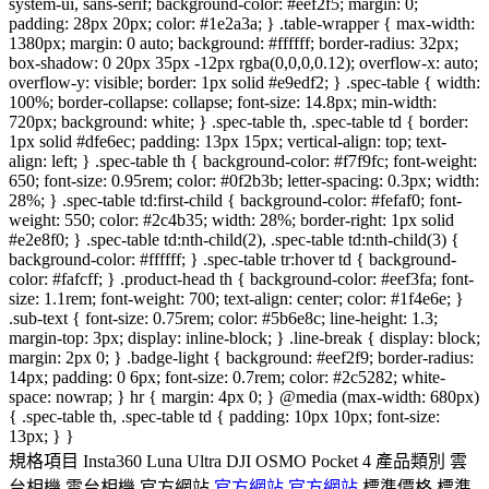
system-ui, sans-serif; background-color: #eef2f5; margin: 0;
padding: 28px 20px; color: #1e2a3a; } .table-wrapper { max-width:
1380px; margin: 0 auto; background: #ffffff; border-radius: 32px;
box-shadow: 0 20px 35px -12px rgba(0,0,0,0.12); overflow-x: auto;
overflow-y: visible; border: 1px solid #e9edf2; } .spec-table { width:
100%; border-collapse: collapse; font-size: 14.8px; min-width:
720px; background: white; } .spec-table th, .spec-table td { border:
1px solid #dfe6ec; padding: 13px 15px; vertical-align: top; text-
align: left; } .spec-table th { background-color: #f7f9fc; font-weight:
650; font-size: 0.95rem; color: #0f2b3b; letter-spacing: 0.3px; width:
28%; } .spec-table td:first-child { background-color: #fefaf0; font-
weight: 550; color: #2c4b35; width: 28%; border-right: 1px solid
#e2e8f0; } .spec-table td:nth-child(2), .spec-table td:nth-child(3) {
background-color: #ffffff; } .spec-table tr:hover td { background-
color: #fafcff; } .product-head th { background-color: #eef3fa; font-
size: 1.1rem; font-weight: 700; text-align: center; color: #1f4e6e; }
.sub-text { font-size: 0.75rem; color: #5b6e8c; line-height: 1.3;
margin-top: 3px; display: inline-block; } .line-break { display: block;
margin: 2px 0; } .badge-light { background: #eef2f9; border-radius:
14px; padding: 0 6px; font-size: 0.7rem; color: #2c5282; white-
space: nowrap; } hr { margin: 4px 0; } @media (max-width: 680px)
{ .spec-table th, .spec-table td { padding: 10px 10px; font-size:
13px; } }
規格項目 Insta360 Luna Ultra DJI OSMO Pocket 4 產品類別 雲
台相機 雲台相機 官方網站
官方網站
官方網站
標準價格 標準