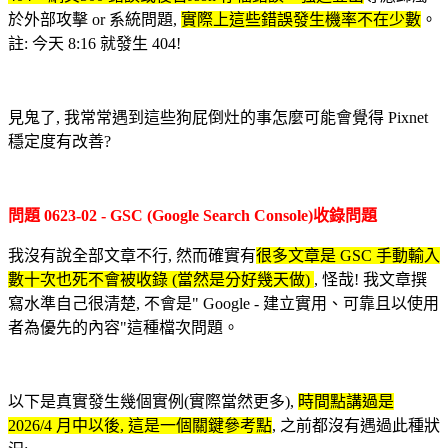
於外部攻擊 or 系統問題,
實際上這些錯誤發生機率不在少數
。
註: 今天 8:16 就發生 404!
見鬼了, 我常常遇到這些狗屁倒灶的事怎麼可能會覺得 Pixnet
穩定度有改善?
問題 0623-02 - GSC (Google Search Console)收錄問題
我沒有說全部文章不行, 然而確實有
很多文章是 GSC 手動輸入
數十次也死不會被收錄 (當然是分好幾天做)
, 怪哉! 我文章撰
寫水準自己很清楚, 不會是" Google - 建立實用、可靠且以使用
者為優先的內容"這種檔次問題。
以下是真實發生幾個實例(實際當然更多),
時間點講過是
2026/4 月中以後
, 這是一個關鍵參考點
, 之前都沒有遇過此種狀