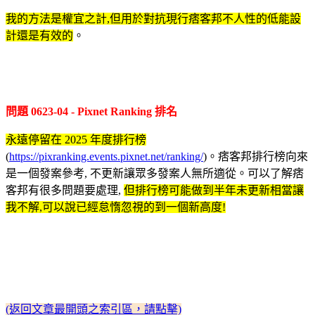
我的方法是權宜之計,但用於對抗現行痞客邦不人性的低能設
計還是有效的
。
問題 0623-04 - Pixnet Ranking 排名
永遠停留在 2025 年度排行榜
(
https://pixranking.events.pixnet.net/ranking/
)
。痞客邦排行榜向來
是一個發案參考, 不更新讓眾多發案人無所適從。可以了解痞
客邦有很多問題要處理,
但排行榜可能做到半年未更新相當讓
我不解,可以說已經怠惰忽視的到一個新高度!
(返回文章最開頭之索引區，請點擊)