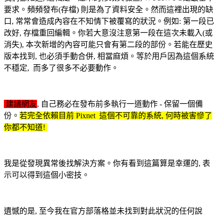
要求。頻頻發布(存檔) 則是為了資料安全。然而這裡出現的缺
口, 常常會造成內容在不知情下被覆寫的狀況。例如: 第一段已
改好, 存檔重回編輯。你若大意沒注意第一段在這次未載入(或
消失), 本次新增的內容可能只會有第二段的部份。若能在歷史
版本找到, 也必須手動合併, 相當麻煩。等於用戶因為這個系統
不穩定, 而多了很多不必要動作。
建議網友
, 自己務必在發布前多執行一道動作 - 保留一個備
份。
若完全依賴目前 Pixnet 這個不可靠的系統, 何時被害慘了
你都不知道!
我是從發現異常後找解決方案。你有看到這篇算是幸運的, 表
示可以得到這個小密技。
遺憾的是, 至今我在官方部落格並未找到對此狀況的任何說