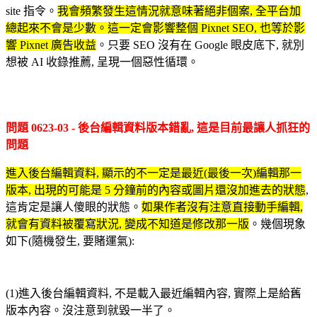
site 指令。
我會頻繁發生這情況就意味著絕非個案, 全平台加
總起來不會是少數。這一定會影響整個 Pixnet SEO, 也等於影
響 Pixnet 廣告收益
。只要 SEO 沒有在 Google 眼皮底下, 就別
想被 AI 收錄推薦, 呈現一個惡性循環。
問題 0623-03 - 後台編輯資料版本錯亂, 這是目前最讓人抓狂的
問題
進入後台編輯資料, 顯示的不一定是最近(最後一次)編輯那一
版本, 出現的可能是 5 分鐘前的內容或圖片還沒加進去的狀態
,
這肯定是讓人傻眼的狀態
。
如果作者沒有注意直接動手編輯,
就會有資料被覆寫狀況, 變成不知道是修改那一版
。幾個現象
如下(隨機發生, 要賭運氣):
(1)進入後台編輯資料, 不是載入最近編輯內容, 實際上是給舊
版本內容。沒注意到就毀一半了。