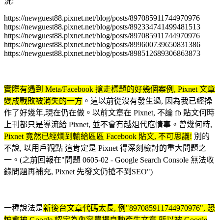
況:
https://newguest88.pixnet.net/blog/posts/897085911744970976
https://newguest88.pixnet.net/blog/posts/892334741499481513
https://newguest88.pixnet.net/blog/posts/897085911744970976
https://newguest88.pixnet.net/blog/posts/899600739650831386
https://newguest88.pixnet.net/blog/posts/898512689306863873
實際有遇到 Meta/Facebook 搶走標題的好幾個案例, Pixnet 文章
變成戰敗被消失的一方
。這以前從沒有發生過, 因為我已經操
作了好幾年,現在仍在做。以前文章在 Pixnet, 不論 fb 貼文何時
上刊都只是導流給 Pixnet, 並不會有越俎代庖情事。曾幾何時,
Pixnet 竟然已經爛到輸給區區 Facebook 貼文, 不可思議!
別的
不說, 以用戶觀點 這肯定是 Pixnet 得深刻檢討的重大問題之
一。(之前回報在"問題 0605-02 - Google Search Console 無法收
錄問題再補充, Pixnet 先發文仍搶不到SEO")
一種說法是
新後台文章代碼太長, 例"897085911744970976", 恐
怕會被 Google 認定為內容農場自動產生文章,所以被 Google