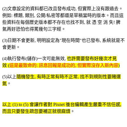
(2)文章設定的資料都已改且發布成功, 但實際上沒有跟過去。
例如: 標題, 類別, 公開/私密等都還是草稿當時的版本。而且這
些資料在每個歷史版本都不存在也找不到, 就 憑 空 消 失! 脾
氣再好恐怕也得罵幾句三字經。
(3)日期不會更新, 明明設定為"現在時間"也已發布, 系統就是不
會更新。
(4)執行發布(儲存)一次可能無效,
也許需要發布好幾次才見
效 (
這是最致命的: 訊息回報是成功的, 但實際沒存入新內容
)
(5)以上
隨機發生, 有時正常有時不正常, 找不到規則性要賭運
氣
。
以上 (1) to (5) 會讓作者對 Pixnet 後台編輯產生嚴重不信任感,
而且只要發生疏忽要補正就很麻煩
。