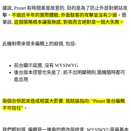
據說, Pixnet 有時間差是故意的, 目的是為了防止外部對網站攻
擊。
不過近半年的實際體驗, 外面駭客的攻擊並沒有少過
。簡
單說,
這個策略根本讓我無感, 對我而言絕對是一個大失敗。
此機制帶來很多編輯上的麻煩, 包括:
前台顯示延遲, 沒有 WYSIWYG
後台版本控管也失能了, 抓不出明顯規則,隨機隨時都可
能出現
兩個合併起來造成相當大影響, 我結論指向: "Pixnet 後台編輯
不可信任"
。
我們都知道, 編輯是一連串的修改與檢查, WYSIWYG是最基本