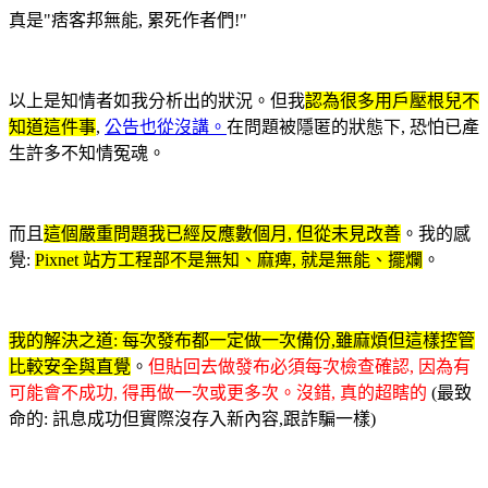
真是"痞客邦無能, 累死作者們!"
以上是知情者如我分析出的狀況。但我
認為很多用戶壓根兒不
知道這件事
,
公告也從沒講。
在問題被隱匿的狀態下, 恐怕已產
生許多不知情冤魂。
而且
這個嚴重問題我已經反應數個月, 但從未見改善
。我的感
覺:
Pixnet 站方工程部不是無知、麻痺, 就是無能、擺爛
。
我的解決之道:
每次發布都一定做一次備份,雖麻煩但這樣控管
比較安全與直覺
。
但貼回去做發布必須每次檢查確認, 因為有
可能會不成功, 得再做一次或更多次。沒錯, 真的超瞎的
(最致
命的: 訊息成功但實際沒存入新內容,跟詐騙一樣)