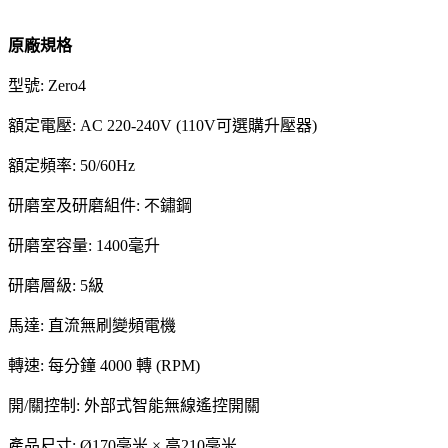
原廠規格
型號: Zero4
額定電壓: AC 220-240V (110V可選購升壓器)
額定頻率: 50/60Hz
研磨室及研磨組件: 不鏽鋼
研磨室容量: 1400毫升
研磨層級: 5級
馬達: 直流無刷變頻電機
轉速: 每分鐘 4000 轉 (RPM)
開/關控制: 外部式智能無線遙控開關
產品尺寸: Ø170毫米 × 高210毫米