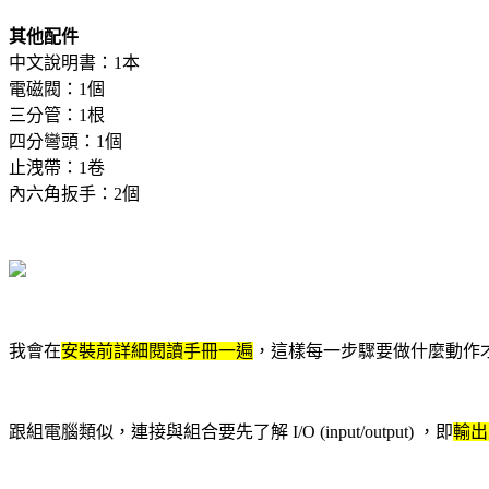
其他配件
中文說明書：1本
電磁閥：1個
三分管：1根
四分彎頭：1個
止洩帶：1卷
內六角扳手：2個
我會在
安裝前詳細閱讀手冊一遍
，這樣每一步驟要做什麼動作
跟組電腦類似，連接與組合要先了解 I/O (input/output) ，即
輸出