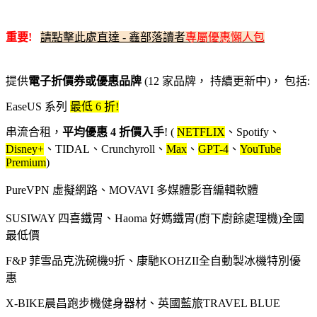
重要!
請點擊此處直達 - 鑫部落讀者
專屬優惠懶人包
提供
電子折價券或優惠品牌
(12 家品牌， 持續更新中)， 包括:
EaseUS 系列
最低 6 折!
串流合租，
平均優惠 4 折價入手
! (
NETFLIX
、Spotify、
Disney+
、TIDAL、Crunchyroll、
Max
、
GPT-4
、
YouTube
Premium
)
PureVPN 虛擬網路、MOVAVI 多媒體影音編輯軟體
SUSIWAY 四喜鐵胃、Haoma 好媽鐵胃(廚下廚餘處理機)全國
最低價
F&P 菲雪品克洗碗機9折、康馳KOHZII全自動製冰機特別優
惠
X-BIKE晨昌跑步機健身器材、英國藍旅TRAVEL BLUE