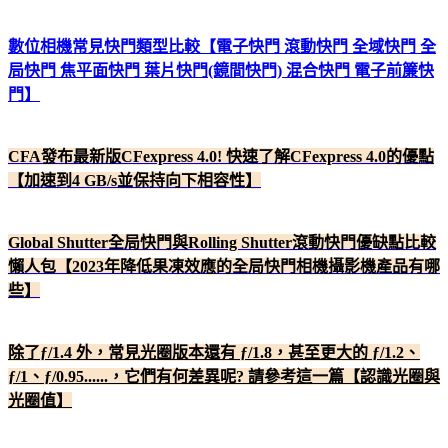
數位相機常見快門類型比較【電子快門 滾動快門 全域快門 全
局快門 焦平面快門 葉片快門(鏡間快門) 混合快門 電子前簾快
門】
CFA發布最新版CFexpress 4.0! 快速了解CFexpress 4.0的優點
【加速到4 GB/s並保持向下相容性】
Global Shutter全局快門與Rolling Shutter滾動快門優缺點比較
懶人包【2023年降低果凍效應的全局快門相機攝影機產品有哪
些】
除了ƒ/1.4 外，常見光圈版本還有 ƒ/1.8，甚至更大的 ƒ/1.2、
ƒ/1、ƒ/0.95......，它們有何差異呢? 請參考這一篇【認識光圈與
光圈值】