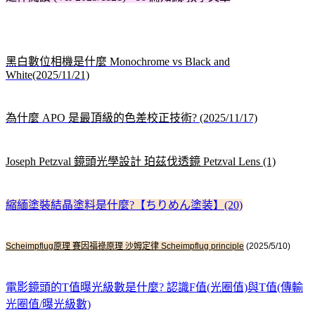
黑白數位相機是什麼 Monochrome vs Black and
White(2025/11/21)
為什麼 APO 是最頂級的色差校正技術? (2025/11/17)
Joseph Petzval 鏡頭光學設計 珀茲伐透鏡 Petzval Lens (1)
縮緬塗裝結晶塗料是什麼?【ちりめん塗装】(20)
Scheimpflug原理 賽因福祿原理 沙姆定律 Scheimpflug principle
(2025/5/10)
電影鏡頭的T值曝光級數是什麼? 認識F值(光圈值)與T值(傳輸
光圈值/曝光級數)