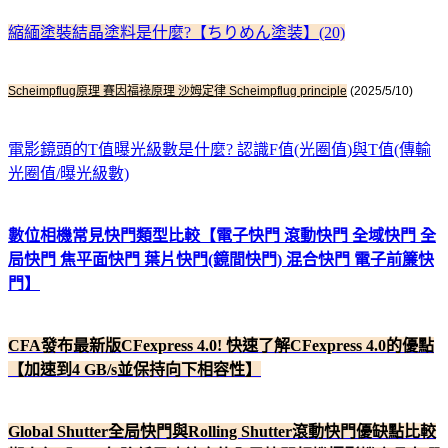
縮緬塗裝結晶塗料是什麼?【ちりめん塗装】(20)
Scheimpflug原理 賽因福祿原理 沙姆定律 Scheimpflug principle
(2025/5/10)
電影鏡頭的T值曝光級數是什麼? 認識F值(光圈值)與T值(傳輸
光圈值/曝光級數)
數位相機常見快門類型比較【電子快門 滾動快門 全域快門 全
局快門 焦平面快門 葉片快門(鏡間快門) 混合快門 電子前簾快
門】
CFA發布最新版CFexpress 4.0! 快速了解CFexpress 4.0的優點
【加速到4 GB/s並保持向下相容性】
Global Shutter全局快門與Rolling Shutter滾動快門優缺點比較