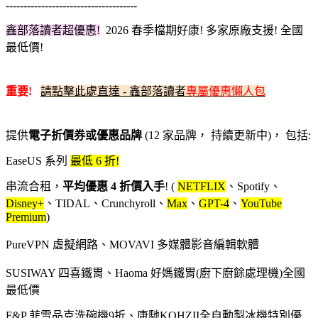
-------------------------------------
鑫部落讀者超優惠!
2026 春季檔期
好康! 多家原廠支援! 全國
最低價!
重要!
請點擊此處直達 - 鑫部落讀者
專屬優惠懶人包
提供
電子折價券或優惠品牌
(12 家品牌， 持續更新中)， 包括:
EaseUS 系列
最低 6 折!
串流合租，
平均優惠 4 折價入手
! (
NETFLIX
、Spotify、
Disney+
、TIDAL、Crunchyroll、
Max
、
GPT-4
、
YouTube
Premium
)
PureVPN 虛擬網路、MOVAVI 多媒體影音編輯軟體
SUSIWAY 四喜鐵胃、Haoma 好媽鐵胃(廚下廚餘處理機)全國
最低價
F&P 菲雪品克洗碗機9折、康馳KOHZII全自動製冰機特別優