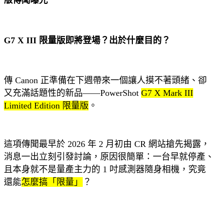
G7 X III 限量版即將登場？出於什麼目的？
傳 Canon 正準備在下週帶來一個讓人摸不著頭緒、卻
又充滿話題性的新品——PowerShot
G7 X Mark III
Limited Edition 限量版
。
這項傳聞最早於 2026 年 2 月初由 CR 網站搶先揭露，
消息一出立刻引發討論，原因很簡單：一台早就停產、
且本身就不是量產主力的 1 吋感測器隨身相機，究竟
還能
怎麼搞「限量」
？