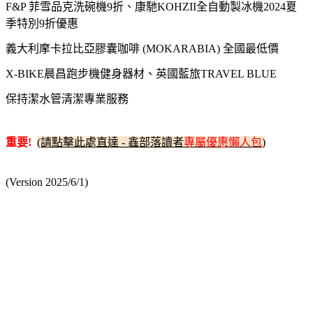
F&P 菲雪品克洗碗機9折、康馳KOHZII全自動製冰機2024夏
季特別9折優惠
義大利摩卡拉比亞膠囊咖啡 (MOKARABIA) 全國最低價
X-BIKE晨昌跑步機健身器材、英國藍旅TRAVEL BLUE
保持潔水管清潔專業服務
重要!
(請點擊此處直達 - 鑫部落讀者
專屬優惠懶人包
)
(Version 2025/6/1)