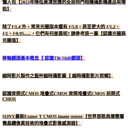
懶人包【2023年降低果凍效應的全局快門相機攝影機產品有哪
些】
除了ƒ/1.4 外，常見光圈版本還有 ƒ/1.8，甚至更大的 ƒ/1.2、
ƒ/1、ƒ/0.95......，它們有何差異呢? 請參考這一篇【認識光圈與
光圈值】
移軸鏡頭基本概念【 認識Tilt-Shift鏡頭】
縮時影片製作之聖杯縮時攝影篇【 縮時攝影影片剪輯】
認識背照式CMOS 堆疊式CMOS 背照堆疊式CMOS 前照式
CMOS
SONY最新Exmor T CMOS image sensor【世界首款具備雙層
電晶體像素技術的堆疊式影像感測器】