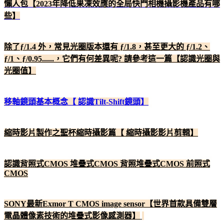
懶人包【2023年降低果凍效應的全局快門相機攝影機產品有哪
些】
除了ƒ/1.4 外，常見光圈版本還有 ƒ/1.8，甚至更大的 ƒ/1.2、
ƒ/1、ƒ/0.95......，它們有何差異呢? 請參考這一篇【認識光圈與
光圈值】
移軸鏡頭基本概念【 認識Tilt-Shift鏡頭】
縮時影片製作之聖杯縮時攝影篇【 縮時攝影影片剪輯】
認識背照式CMOS 堆疊式CMOS 背照堆疊式CMOS 前照式
CMOS
SONY最新Exmor T CMOS image sensor【世界首款具備雙層
電晶體像素技術的堆疊式影像感測器】