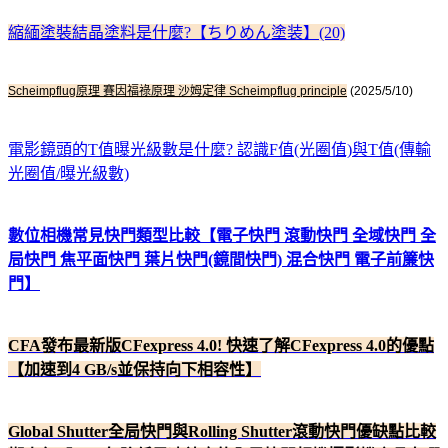
縮緬塗裝結晶塗料是什麼?【ちりめん塗装】(20)
Scheimpflug原理 賽因福祿原理 沙姆定律 Scheimpflug principle
(2025/5/10)
電影鏡頭的T值曝光級數是什麼? 認識F值(光圈值)與T值(傳輸
光圈值/曝光級數)
數位相機常見快門類型比較【電子快門 滾動快門 全域快門 全
局快門 焦平面快門 葉片快門(鏡間快門) 混合快門 電子前簾快
門】
CFA發布最新版CFexpress 4.0! 快速了解CFexpress 4.0的優點
【加速到4 GB/s並保持向下相容性】
Global Shutter全局快門與Rolling Shutter滾動快門優缺點比較