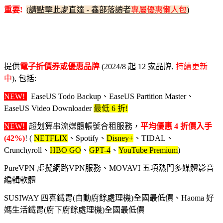
重要!
(請點擊此處直達 - 鑫部落讀者
專屬優惠懶人包
)
提供
電子折價券或優惠品牌
(2024/8 起 12 家品牌,
持續更新
中
), 包括:
NEW!
EaseUS Todo Backup、EaseUS Partition Master、
EaseUS Video Downloader
最低 6 折!
NEW!
超划算串流媒體帳號合租服務，
平均優惠 4 折價入手
(42%)
! (
NETFLIX
、Spotify、
Disney+
、TIDAL、
Crunchyroll、
HBO GO
、
GPT-4
、
YouTube Premium
)
PureVPN 虛擬網路VPN服務、MOVAVI 五項熱門多媒體影音
編輯軟體
SUSIWAY 四喜鐵胃(自動廚餘處理機)全國最低價、Haoma 好
媽生活鐵胃(廚下廚餘處理機)全國最低價