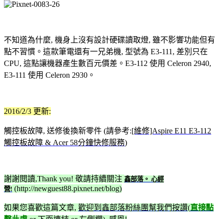
不知道為什麼, 機身上沒有設計硬碟讀取燈, 雖不影響功能但有
點不習慣。這款筆電還有一兄弟機, 型號為 E3-111, 差別只在
CPU, 這點讓機器產生數百元價差。E3-112 使用 Celeron 2940,
E3-111 使用 Celeron 2930。
2016/2/3 更新:
觸控板故障, 送修後換新零件 (請參考:
[維修]Aspire E11 E3-112
觸控板故障 & Acer 58分鐘快修服務
)
謝謝閱讀,Thank you! 敬請持續關注
鑫部落。 心經
(http://newguest88.pixnet.net/blog)
營!
如果您喜歡這篇文章,
歡迎到鑫部落粉絲團幫我們按讚(
直接點