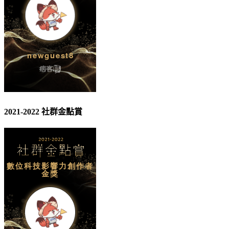
2021-2022 社群金點賞