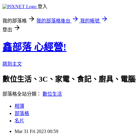
登入
我的部落格
我的部落格後台
我的帳號
登出
鑫部落 心經營!
跳到主文
數位生活、3C、家電、食記、廚具、電腦疑難雜症、
部落格全站分類：
數位生活
相簿
部落格
名片
Mar
31
Fri
2023
00:59