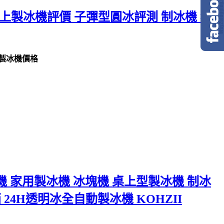
210桌上製冰機評價 子彈型圓冰評測 制冰機 獨
機 製冰機價格
冰機 家用製冰機 冰塊機 桌上型製冰機 制冰
 24H透明冰全自動製冰機 KOHZII