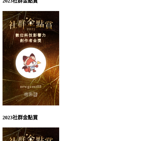
2023社群金點賞
2023社群金點賞