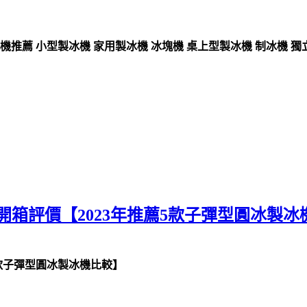
冰機推薦 小型製冰機 家用製冰機 冰塊機 桌上型製冰機 制冰機 獨立製
0BS開箱評價【2023年推薦5款子彈型圓冰製
薦5款子彈型圓冰製冰機比較】