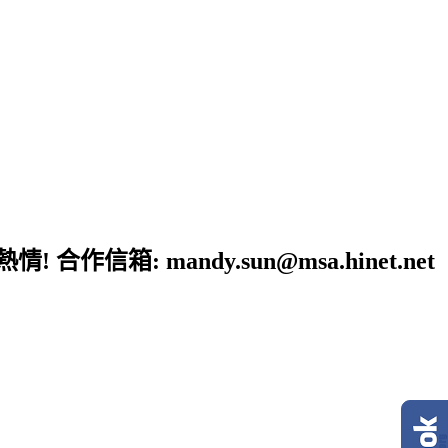
: mandy.sun@msa.hinet.net