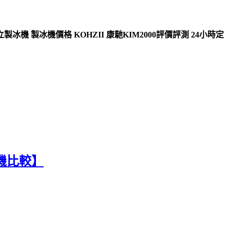
冰機 製冰機價格 KOHZII 康馳KIM2000評價評測 24小時定
冰機比較】