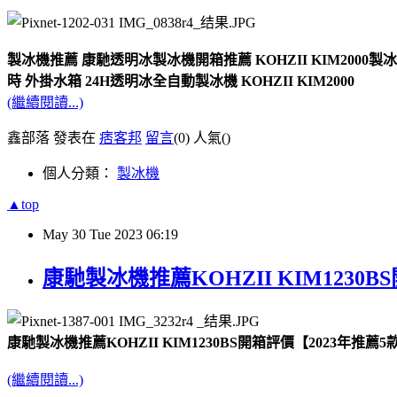
製冰機推薦 康馳透明冰製冰機開箱推薦 KOHZII KIM2000製
時 外掛水箱 24H透明冰全自動製冰機 KOHZII KIM2000
(繼續閱讀...)
鑫部落 發表在
痞客邦
留言
(0)
人氣(
)
個人分類：
製冰機
▲top
May
30
Tue
2023
06:19
康馳製冰機推薦KOHZII KIM123
康馳製冰機推薦KOHZII KIM1230BS開箱評價【2023年推
(繼續閱讀...)