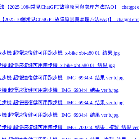
2025 10個常見ChatGPT故障原因與處理方法FAQ】_chatgpt erro
步機 超慢速復健可用跑步機_x-bike xbt-a80 01_结果.jpg
走步機 超慢速復健可用跑步機 _IMG_6934r4_结果 ver b.jpg
走步機 超慢速復健可用跑步機 _IMG_6934r4_结果 ver b.jpg