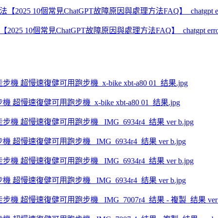
2025 10個常見ChatGPT故障原因與處理方法FAQ】_chatgpt erro
步機 超慢速復健可用跑步機_x-bike xbt-a80 01_结果.jpg
走步機 超慢速復健可用跑步機 _IMG_6934r4_结果 ver b.jpg
走步機 超慢速復健可用跑步機 _IMG_6934r4_结果 ver b.jpg