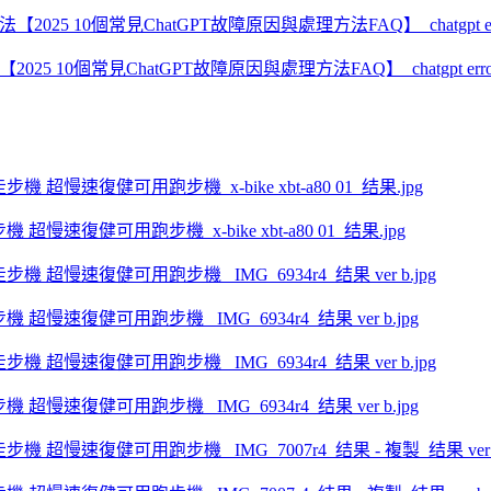
2025 10個常見ChatGPT故障原因與處理方法FAQ】_chatgpt erro
步機 超慢速復健可用跑步機_x-bike xbt-a80 01_结果.jpg
走步機 超慢速復健可用跑步機 _IMG_6934r4_结果 ver b.jpg
走步機 超慢速復健可用跑步機 _IMG_6934r4_结果 ver b.jpg